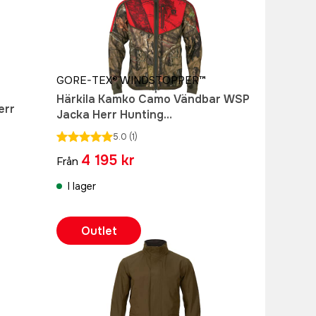
GORE-TEX® WINDSTOPPER™
Härkila Kamko Camo Vändbar WSP
err
Jacka Herr Hunting
Green/MossyOak®Break-Up
5.0
(1)
Country®
4 195 kr
Från
I lager
Outlet