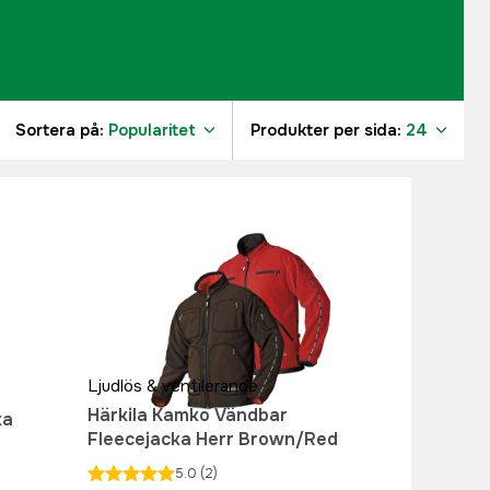
Sortera på:
Popularitet
Produkter per sida:
24
1
1
9
1
8
8
Ljudlös & ventilerande
Härkila Kamko Vändbar
ka
Fleecejacka Herr Brown/Red
5.0
(2)