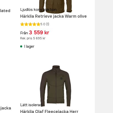
Ljudlös konstruktion
lated
Härkila Retrieve jacka Warm olive
5.0
(1)
3 559 kr
Från
Rek. pris 5 695 kr
I lager
Lätt isolerad
jacka
Härkila Olaf Fleecejacka Herr