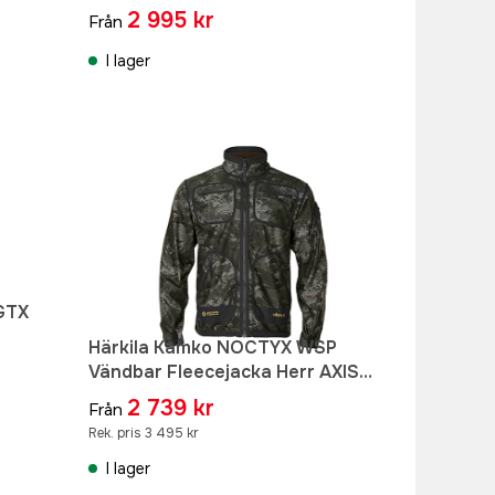
2 995 kr
Från
I lager
 GTX
Härkila Kamko NOCTYX WSP
Vändbar Fleecejacka Herr AXIS
MSP®Black/Willow Green
2 739 kr
Från
Rek. pris 3 495 kr
I lager