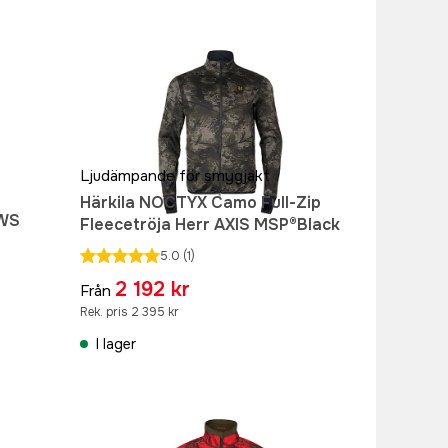
Ljudämpande för smygjakt
Härkila NOCTYX Camo Full-Zip
HWS
Fleecetröja Herr AXIS MSP®Black
5.0
(1)
2 192 kr
Från
Rek. pris 2 395 kr
I lager