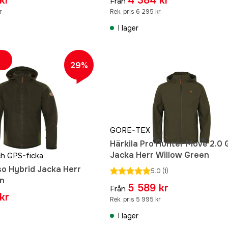
kr
4 384 kr
Från
r
Rek. pris 6 295 kr
I lager
29%
GORE-TEX
Härkila Pro Hunter Move 2.0
Jacka Herr Willow Green
ch GPS-ficka
so Hybrid Jacka Herr
5.0
(1)
en
5 589 kr
Från
kr
Rek. pris 5 995 kr
I lager