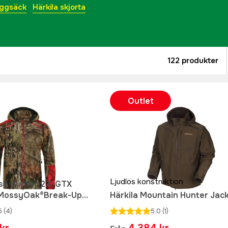
yggsäck
Härkila skjorta
122
produkter
Outlet
Ljudlös konstruktion
se Hunter 2.0 GTX
 MossyOak®Break-Up
Härkila Mountain Hunter Jac
MossyOak®Red
5
(4)
5.0
(1)