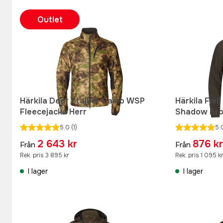
Outlet
Härkila Deer Stalker Camo WSP
Härkila Fjel
Fleecejacka Herr
Shadow Br
5.0
(1)
5.
2 643 kr
876 kr
Från
Från
Rek. pris 3 895 kr
Rek. pris 1 095 k
I lager
I lager