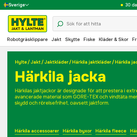
30 da
Sverige
Danmark
Suomi
Robotgräsklippare
Jakt
Skytte
Fiske
Kläder & Skor
Fr
Norge
Deutschland
Hylte
/
Jakt
/
Jaktkläder
/
Härkila jaktkläder
/
Härkila ja
Härkila jacka
Härkilas jaktjackor är designade för att prestera i ex
avancerade material som GORE-TEX och vindtäta mem
skydd och rörelsefrihet, oavsett jaktform.
Härkila accessoarer
Härkila byxor
Härkila fleece
Här