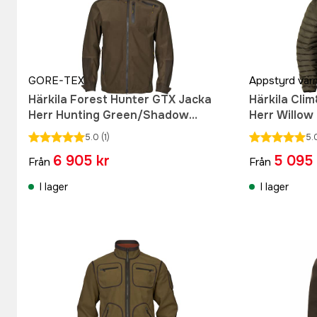
GORE-TEX
Appstyrd vär
Härkila Forest Hunter GTX Jacka
Härkila Cli
Herr Hunting Green/Shadow
Herr Willow
Brown
5.0
(1)
5.
6 905 kr
5 095 
Från
Från
I lager
I lager