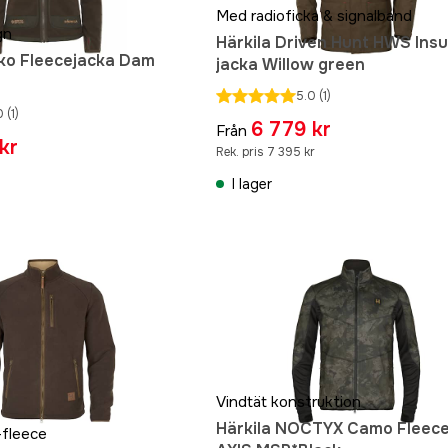
Med radioficka & signalband
gn
Härkila Driven Hunt HWS Insu
ko Fleecejacka Dam
jacka Willow green
5.0
(1)
0
(1)
6 779 kr
Från
kr
Rek. pris 7 395 kr
I lager
Vindtät konstruktion
Härkila NOCTYX Camo Fleece
-fleece