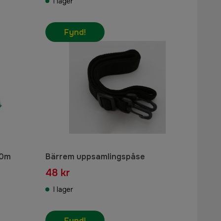
I lager
Fynd!
50m
Bärrem uppsamlingspåse
48 kr
I lager
Fynd!