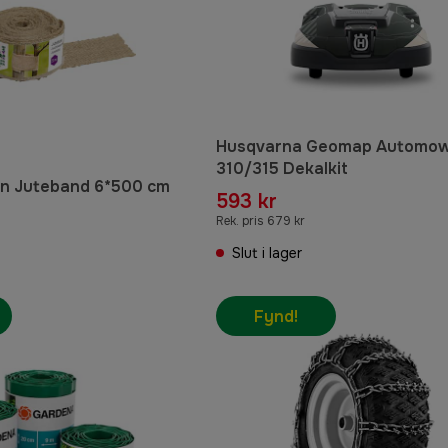
Husqvarna Geomap Automo
310/315 Dekalkit
n Juteband 6*500 cm
593 kr
Rek. pris 679 kr
Slut i lager
Fynd!