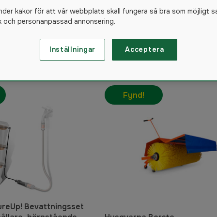
Swedteam outlet
nder kakor för att vår webbplats skall fungera så bra som möjligt s
ik och personanpassad annonsering.
ood outlet
Inställningar
Acceptera
28
produkte
Fynd!
reUp! Bevattningsset