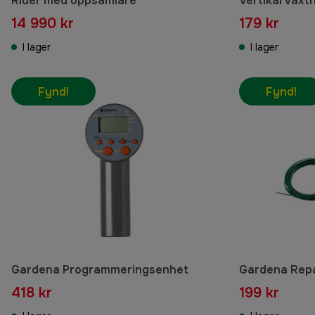
Rider med uppsamlare
Vertikal växt
14 990 kr
179 kr
I lager
I lager
Fynd!
Fynd!
Gardena Programmeringsenhet
Gardena Repa
418 kr
199 kr