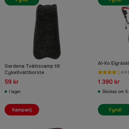
Al-Ko Elgräsk
Gardena Tvättsvamp till
Cykeltvättborste
4.0
(
59 kr
1 390 kr
I lager
Skickas om 5
Kampanj
Fynd!