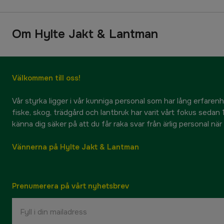
Om Hylte Jakt & Lantman
Välkommen till oss!
Vår styrka ligger i vår kunniga personal som har lång erfarenhet
fiske, skog, trädgård och lantbruk har varit vårt fokus sedan 1
känna dig säker på att du får raka svar från ärlig personal nä
Vännerna på Hylte Jakt & Lantman
Prenumerera på vårt nyhetsbrev