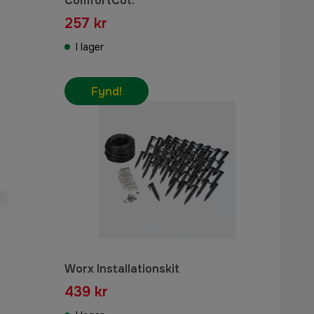
ComfortCut.
257 kr
I lager
Fynd!
Worx Installationskit
439 kr