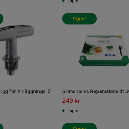
I lager
Fynd!
tyg för Anläggningsrör
Grimsholms Reparationskit 
249 kr
I lager
Fynd!