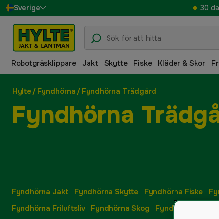
30 da
Sverige
Danmark
Suomi
Robotgräsklippare
Jakt
Skytte
Fiske
Kläder & Skor
Fr
Norge
Deutschland
Hylte
/
Fyndhörna
/
Fyndhörna Trädgård
Fyndhörna Trädg
Fyndhörna Jakt
Fyndhörna Skytte
Fyndhörna Fiske
Fy
Fyndhörna Friluftsliv
Fyndhörna Skog
Fyndhörna Hem &