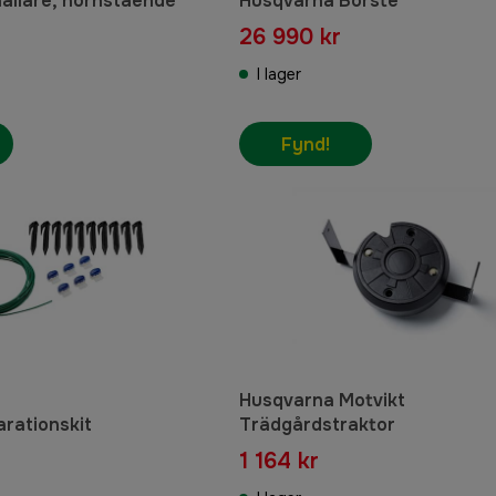
hållare, hörnstående
Husqvarna Borste
26 990 kr
I lager
Fynd!
Husqvarna Motvikt
rationskit
Trädgårdstraktor
1 164 kr