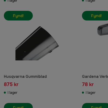
I lager
I lager
Fynd!
Fynd!
Husqvarna Gummiblad
Gardena Verk
875 kr
78 kr
I lager
I lager
Fynd!
Fynd!