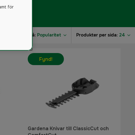
amt för
r
Sortera på:
Popularitet
Produkter per sida:
24
Fynd!
Gardena Knivar till ClassicCut och