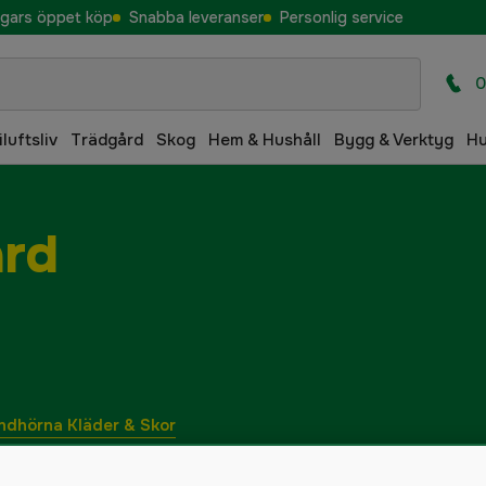
gars öppet köp
Snabba leveranser
Personlig service
0
iluftsliv
Trädgård
Skog
Hem & Hushåll
Bygg & Verktyg
H
ård
ndhörna Kläder & Skor
 Hushåll