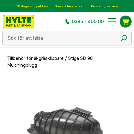
30 dagars öppet köp
Snabba leveranser
Personlig service
0345 - 400 00
Tillbehör för åkgräsklippare
/
Stiga SD 98
Mulchingplugg