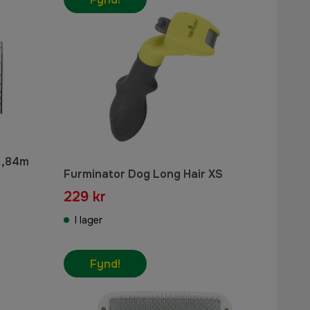
1,84m
Furminator Dog Long Hair XS
229 kr
I lager
Fynd!