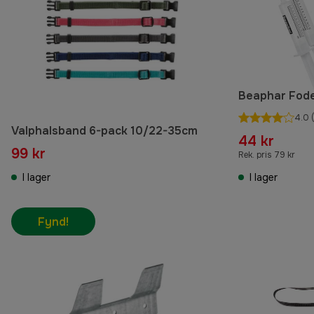
Beaphar Fode
4.0
(
Valphalsband 6-pack 10/22-35cm
44 kr
99 kr
Rek. pris 79 kr
I lager
I lager
Fynd!