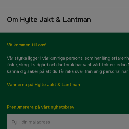
Om Hylte Jakt & Lantman
Välkommen till oss!
Vår styrka ligger i vår kunniga personal som har lång erfarenhet
fiske, skog, trädgård och lantbruk har varit vårt fokus sedan 1
känna dig säker på att du får raka svar från ärlig personal nä
Vännerna på Hylte Jakt & Lantman
Prenumerera på vårt nyhetsbrev