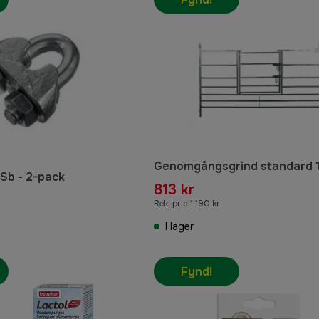
Genomgångsgrind standard 
Sb - 2-pack
813 kr
Rek. pris 1 190 kr
I lager
Fynd!