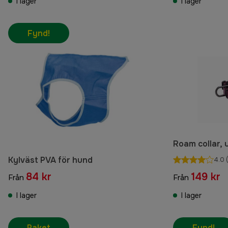
I lager
I lager
Fynd!
Roam collar, 
Kylväst PVA för hund
4.0
(
84 kr
149 kr
Från
Från
I lager
I lager
Paket
Fynd!