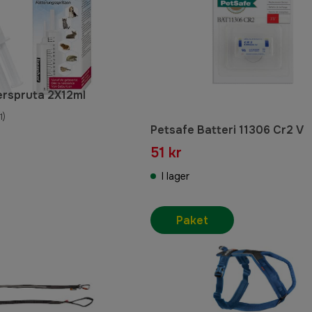
rspruta 2X12ml
1)
Petsafe Batteri 11306 Cr2 V
51 kr
I lager
Paket