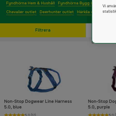
Fyndhörna Hem & Hushåll
Fyndhörna Bygg & Verktyg
S
Vi anvä
statist
Chevalier outlet
Deerhunter outlet
Härkila outlet
Pinew
Filtrera
Non-Stop Dogwear Line Harness
Non-Stop Do
5.0, blue
5.0, purple
5.0
(12)
5.0
(