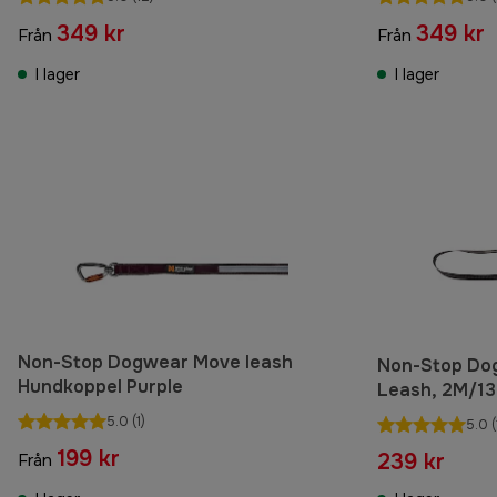
349 kr
349 kr
Från
Från
I lager
I lager
Non-Stop Dogwear Move leash
Non-Stop Do
Hundkoppel Purple
Leash, 2M/1
5.0
(1)
5.0
(
199 kr
239 kr
Från