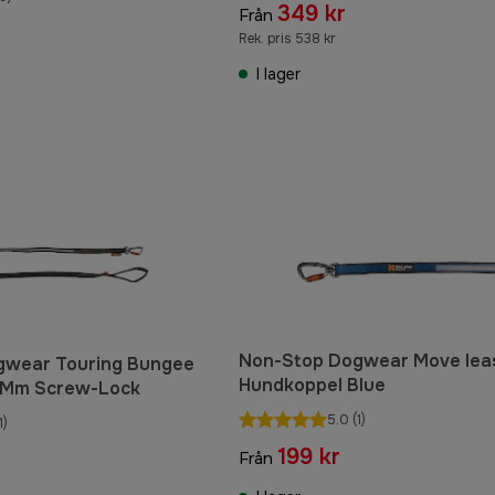
349 kr
Från
Rek. pris 538 kr
I lager
Non-Stop Dogwear Move lea
gwear Touring Bungee
Hundkoppel Blue
3Mm Screw-Lock
5.0
(1)
1)
199 kr
Från