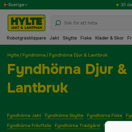
30 da
Sverige
Danmark
Suomi
Robotgräsklippare
Jakt
Skytte
Fiske
Kläder & Skor
Fr
Norge
Deutschland
Hylte
/
Fyndhörna
/
Fyndhörna Djur & Lantbruk
Fyndhörna Djur &
Lantbruk
Fyndhörna Jakt
Fyndhörna Skytte
Fyndhörna Fiske
Fy
Fyndhörna Friluftsliv
Fyndhörna Trädgård
Fyndhörna S