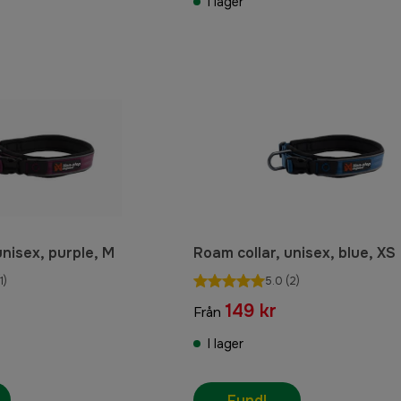
I lager
unisex, purple, M
Roam collar, unisex, blue, XS
1)
5.0
(2)
149 kr
Från
I lager
Fynd!