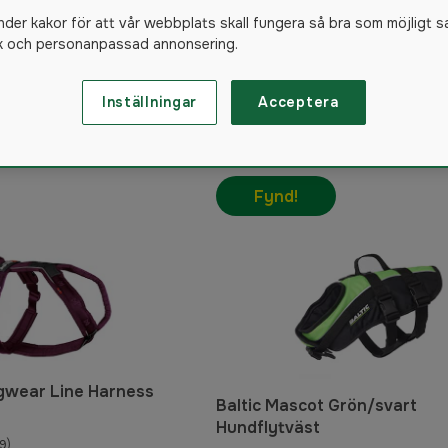
wedteam outlet
nder kakor för att vår webbplats skall fungera så bra som möjligt s
ik och personanpassad annonsering.
ood outlet
Inställningar
Acceptera
25
produkte
Fynd!
gwear Line Harness
Baltic Mascot Grön/svart
Hundflytväst
9)