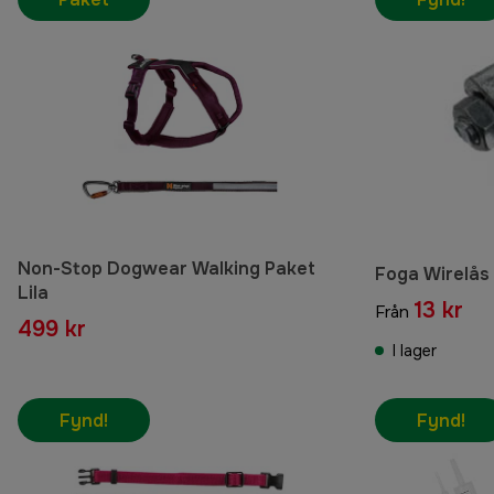
Non-Stop Dogwear Walking Paket
Foga Wirelås 
Lila
13 kr
Från
499 kr
I lager
Fynd!
Fynd!