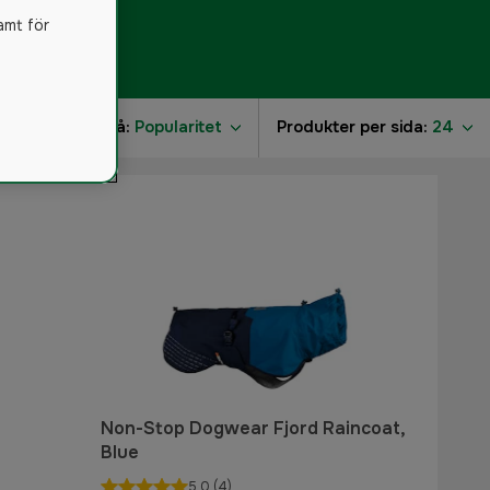
amt för
r
Sortera på:
Popularitet
Produkter per sida:
24
Non-Stop Dogwear Fjord Raincoat,
Blue
5.0
(4)