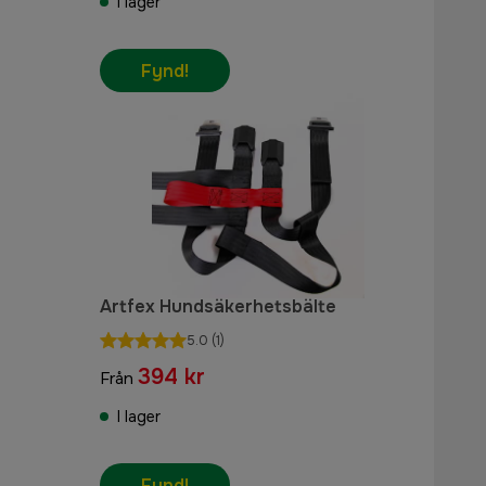
I lager
Fynd!
Artfex Hundsäkerhetsbälte
5.0
(1)
394 kr
Från
I lager
Fynd!