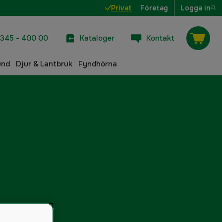
Privat
Företag
Logga in
345 - 400 00
Kataloger
Kontakt
und
Djur & Lantbruk
Fyndhörna