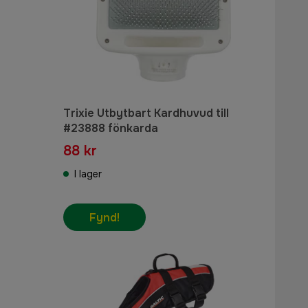
Trixie Utbytbart Kardhuvud till
#23888 fönkarda
88 kr
I lager
Fynd!