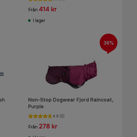
414 kr
Från
I lager
36%
sh
Non-Stop Dogwear Fjord Raincoat,
Purple
4.6
(5)
278 kr
Från