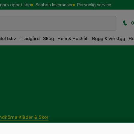
gars öppet köp
Snabba leveranser
Personlig service
0
iluftsliv
Trädgård
Skog
Hem & Hushåll
Bygg & Verktyg
H
ndhörna Kläder & Skor
kog