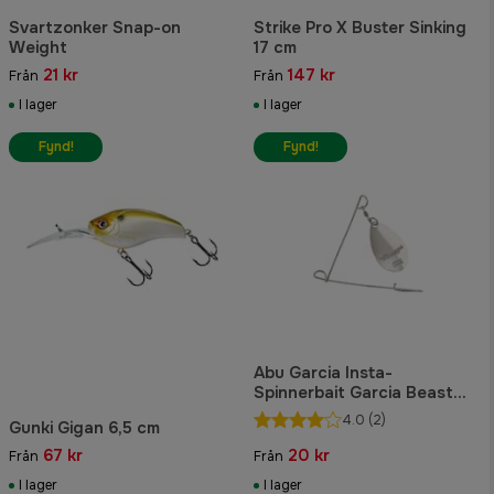
Svartzonker Snap-on
Strike Pro X Buster Sinking
Weight
17 cm
21 kr
147 kr
Från
Från
I lager
I lager
Fynd!
Fynd!
Abu Garcia Insta-
Spinnerbait Garcia Beast
Silver 2-pack
4.0
(2)
Gunki Gigan 6,5 cm
67 kr
20 kr
Från
Från
I lager
I lager