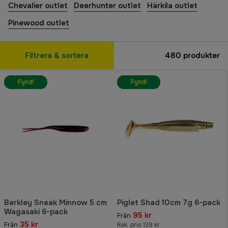
Chevalier outlet
Deerhunter outlet
Härkila outlet
Pinewood outlet
Filtrera & sortera
480
produkter
Fynd!
Fynd!
Berkley Sneak Minnow 5 cm
Piglet Shad 10cm 7g 6-pack
Wagasaki 6-pack
95 kr
Från
35 kr
Från
Rek. pris 139 kr