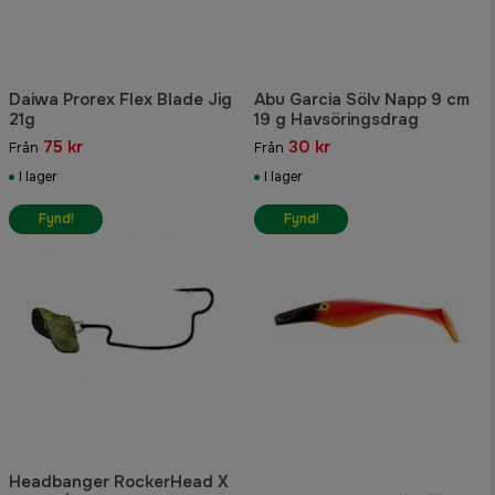
Daiwa Prorex Flex Blade Jig
Abu Garcia Sölv Napp 9 cm
21g
19 g Havsöringsdrag
75 kr
30 kr
Från
Från
I lager
I lager
Fynd!
Fynd!
Headbanger RockerHead X