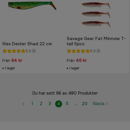
Savage Gear Fat Minnow T-
Illex Dexter Shad 22 cm
tail 5pcs
5.0
(1)
5.0
(1)
64 kr
46 kr
Från
Från
I lager
I lager
Du har sett 96 av 480 Produkter
1
2
3
4
5
…
20
Nästa