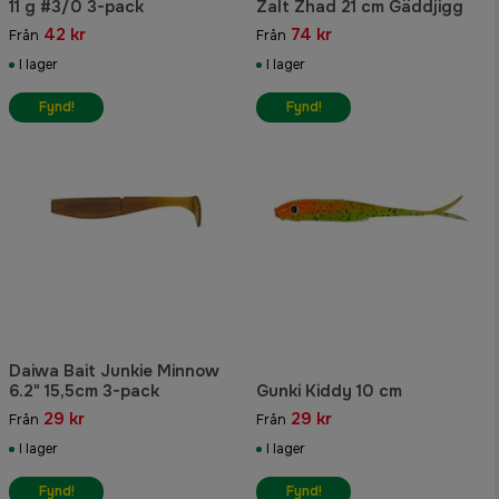
11 g #3/0 3-pack
Zalt Zhad 21 cm Gäddjigg
42 kr
74 kr
Från
Från
I lager
I lager
Fynd!
Fynd!
Daiwa Bait Junkie Minnow
6.2" 15,5cm 3-pack
Gunki Kiddy 10 cm
29 kr
29 kr
Från
Från
I lager
I lager
Fynd!
Fynd!