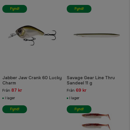
Fynd!
Fynd!
Jabber Jaw Crank 60 Lucky
Savage Gear Line Thru
Charm
Sandeel 11 g
87 kr
69 kr
Från
Från
I lager
I lager
Fynd!
Fynd!