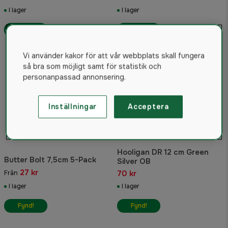
I lager
I lager
Fynd!
Fynd!
Vi använder kakor för att vår webbplats skall fungera
så bra som möjligt samt för statistik och
personanpassad annonsering.
Inställningar
Acceptera
Hooligan DR 12 cm Green
Butter Bolt 7,5cm 5-Pack
Silver OB
27 kr
70 kr
Från
I lager
I lager
Fynd!
Fynd!