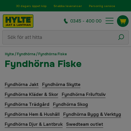
30 dagars öppet köp
Snabba leveranser
Personlig service
0345 - 400 00
Hylte
/
Fyndhörna
/
Fyndhörna Fiske
Fyndhörna Fiske
Fyndhörna Jakt
Fyndhörna Skytte
Fyndhörna Kläder & Skor
Fyndhörna Friluftsliv
Fyndhörna Trädgård
Fyndhörna Skog
Fyndhörna Hem & Hushåll
Fyndhörna Bygg & Verktyg
Fyndhörna Djur & Lantbruk
Swedteam outlet