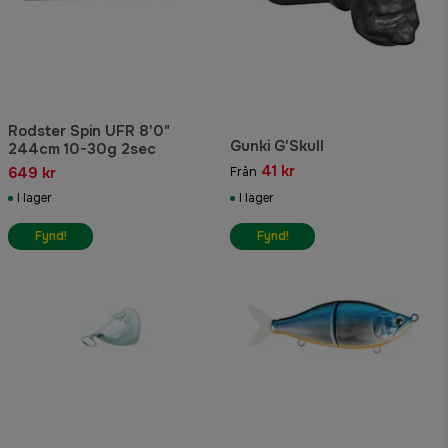
Rodster Spin UFR 8'0"
Gunki G'Skull
244cm 10-30g 2sec
41 kr
649 kr
Från
I lager
I lager
Fynd!
Fynd!