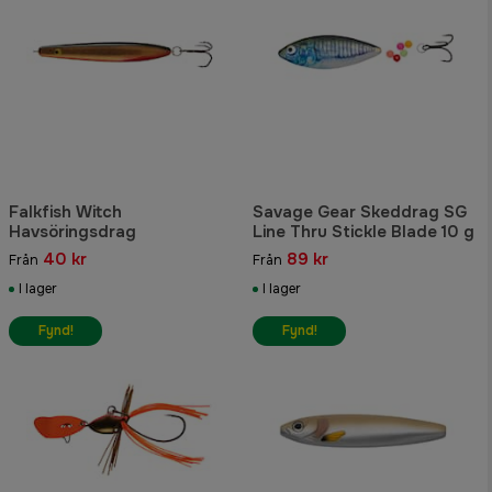
Falkfish Witch
Savage Gear Skeddrag SG
Havsöringsdrag
Line Thru Stickle Blade 10 g
40 kr
89 kr
Från
Från
I lager
I lager
Fynd!
Fynd!