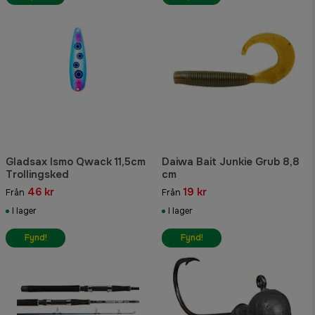
Gladsax Ismo Qwack 11,5cm
Daiwa Bait Junkie Grub 8,8
Trollingsked
cm
46 kr
19 kr
Från
Från
I lager
I lager
Fynd!
Fynd!