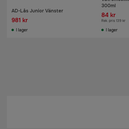
300ml
AD-Lås Junior Vänster
84 kr
981 kr
Rek. pris 139 kr
I lager
I lager