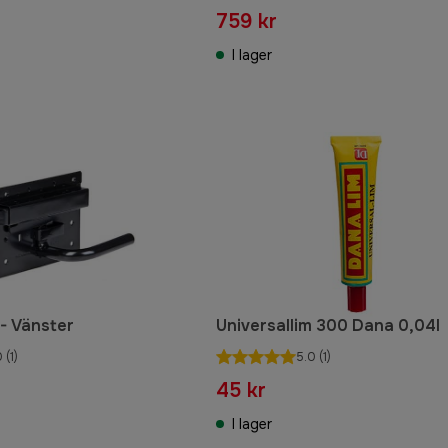
759 kr
I lager
- Vänster
Universallim 300 Dana 0,04l
0
(1)
5.0
(1)
45 kr
I lager