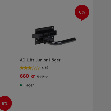
6%
AD-Lås Junior Höger
3.0
(1)
660 kr
699 kr
I lager
6%