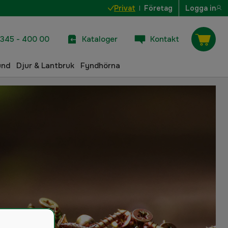
Privat
Företag
Logga in
345 - 400 00
Kataloger
Kontakt
und
Djur & Lantbruk
Fyndhörna