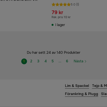
5.0
(1)
79 kr
Rek. pris 113 kr
I lager
Du har sett 24 av 140 Produkter
1
2
3
4
5
…
6
Nästa
Lim & Spackel
Tejp & M
Förankring & Plugg
Sl