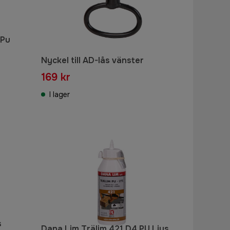
 Pu
Nyckel till AD-lås vänster
169 kr
I lager
s
Dana Lim Trälim 421 D4 PU Ljus