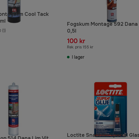
ntagelim Cool Tack
 ml
Fogskum Montage 592 Dana
0,5l
0
(1)
100 kr
Rek. pris 155 kr
I lager
Loctite Snabblim Special Gla
kon 514 Dana Lim Vit