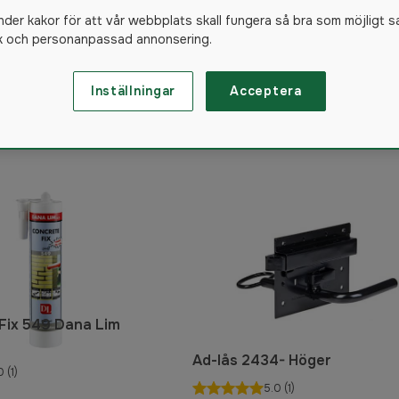
ärn
Förankring & Plugg
nder kakor för att vår webbplats skall fungera så bra som möjligt s
ik och personanpassad annonsering.
Inställningar
Acceptera
140
produkter
Fix 549 Dana Lim
Ad-lås 2434- Höger
0
(1)
5.0
(1)