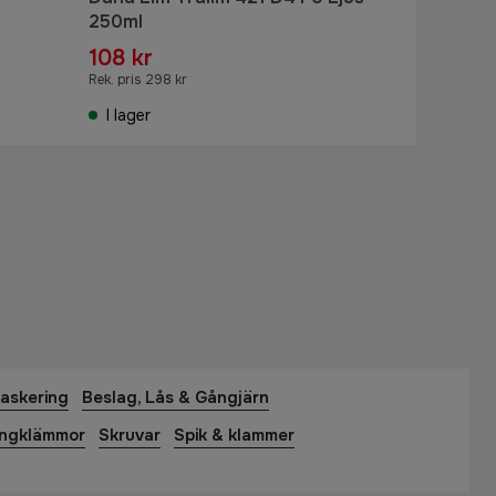
250ml
108 kr
Rek. pris 298 kr
I lager
askering
Beslag, Lås & Gångjärn
angklämmor
Skruvar
Spik & klammer