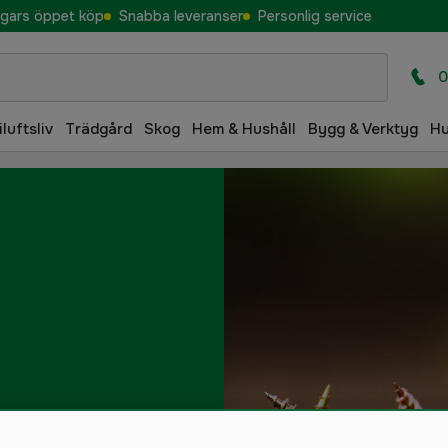
gars öppet köp
Snabba leveranser
Personlig service
0
iluftsliv
Trädgård
Skog
Hem & Hushåll
Bygg & Verktyg
H