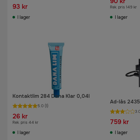
90 kr
93 kr
Rek. pris 149 kr
I lager
I lager
Kontaktlim 284 Dana Klar 0,04l
Ad-lås 2435
5.0
(1)
3.
26 kr
759 kr
Rek. pris 44 kr
I lager
I lager