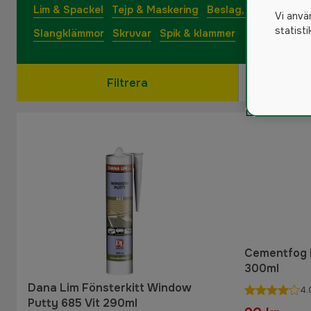
Lim & Spackel
Tejp & Maskering
Beslag, Lås & Gångj
Vi anvä
statist
Slangklämmor
Skruvar
Spik & klammer
Filtrera
Cementfog 
300ml
Dana Lim Fönsterkitt Window
4.
Putty 685 Vit 290ml