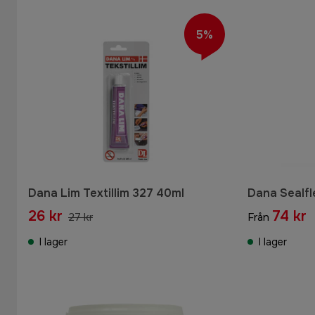
5%
Dana Lim Textillim 327 40ml
Dana Sealfl
26 kr
74 kr
27 kr
Från
I lager
I lager