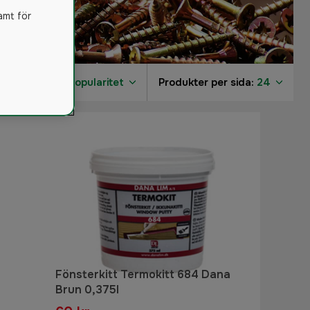
amt för
Sortera på:
Popularitet
Produkter per sida:
24
2
Fönsterkitt Termokitt 684 Dana
Brun 0,375l