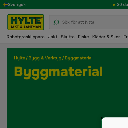
30 da
Sverige
Danmark
Suomi
Robotgräsklippare
Jakt
Skytte
Fiske
Kläder & Skor
Fr
Norge
Deutschland
Hylte
/
Bygg & Verktyg
/
Byggmaterial
Byggmaterial