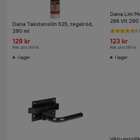
Dana Lim Mo
286 Vit 290
Dana Takstenslim 525, tegelröd,
290 ml
5.
129 kr
123 kr
Rek. pris 169 kr
Rek. pris 199 kr
I lager
I lager
Våtrumssili