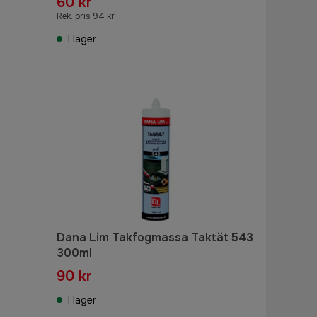
60 kr
Rek. pris 94 kr
I lager
Dana Lim Takfogmassa Taktät 543
300ml
90 kr
I lager