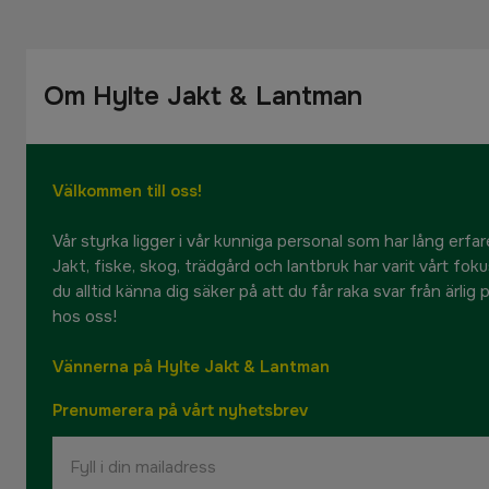
Om Hylte Jakt & Lantman
Välkommen till oss!
Vår styrka ligger i vår kunniga personal som har lång erfare
Jakt, fiske, skog, trädgård och lantbruk har varit vårt fok
du alltid känna dig säker på att du får raka svar från ärlig
hos oss!
Vännerna på Hylte Jakt & Lantman
Prenumerera på vårt nyhetsbrev