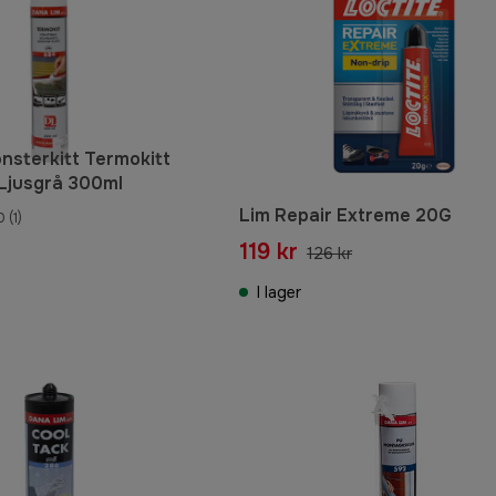
nsterkitt Termokitt
Ljusgrå 300ml
Lim Repair Extreme 20G
0
(1)
119 kr
126 kr
I lager