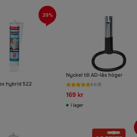
39%
Nyckel till AD-lås höger
ex hybrid 522
5.0
(1)
169 kr
I lager