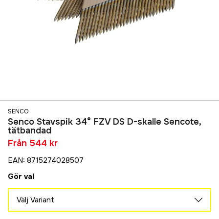
SENCO
Senco Stavspik 34° FZV DS D-skalle Sencote,
tätbandad
Från
544 kr
EAN
:
8715274028507
Gör val
Välj Variant
50 x 2,9 mm | Ringad | 2000-pack