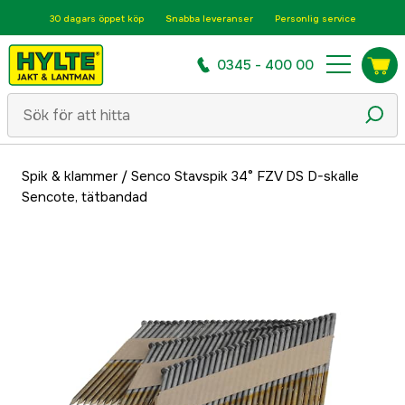
30 dagars öppet köp
Snabba leveranser
Personlig service
0345 - 400 00
Spik & klammer
/
Senco Stavspik 34° FZV DS D-skalle
Sencote, tätbandad