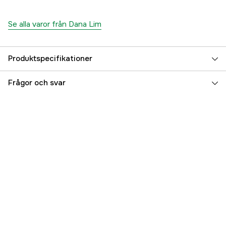
Se alla varor från Dana Lim
Produktspecifikationer
Referensnummer
3000002429
Frågor och svar
Tillverkarens artikelnummer
3201
EAN
5701159320104