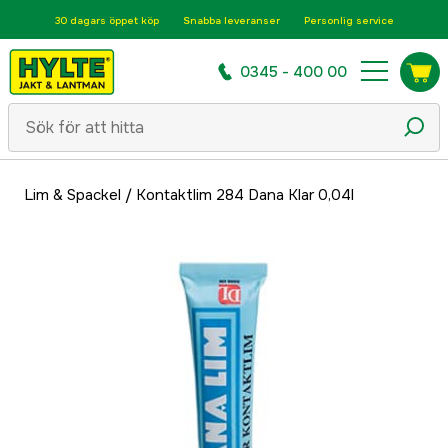
30 dagars öppet köp
Snabba leveranser
Personlig service
0345 - 400 00
Lim & Spackel
/
Kontaktlim 284 Dana Klar 0,04l