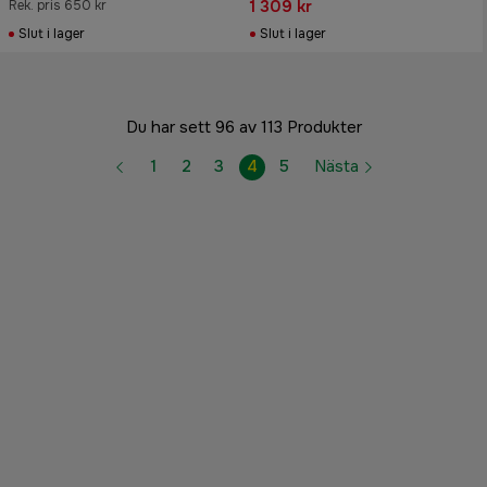
1 309 kr
Rek. pris 650 kr
Slut i lager
Slut i lager
Du har sett 96 av 113 Produkter
1
2
3
4
5
Nästa