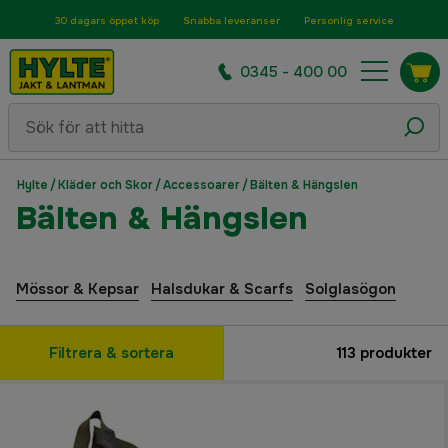
30 dagars öppet köp
Snabba leveranser
Personlig service
0345 - 400 00
Hylte
/
Kläder och Skor
/
Accessoarer
/
Bälten & Hängslen
Bälten & Hängslen
Mössor & Kepsar
Halsdukar & Scarfs
Solglasögon
Filtrera & sortera
113
produkter