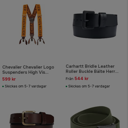
Carhartt Bridle Leather
Chevalier Chevalier Logo
Roller Buckle Bälte Herr
Suspenders High Vis
Black/Black
Orange One Size
544 kr
599 kr
Från
Skickas om 5-7 vardagar
Skickas om 5-7 vardagar