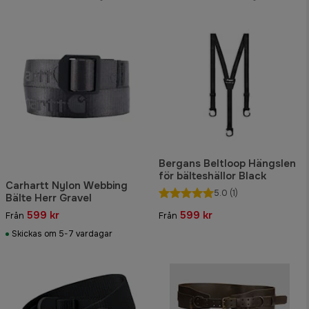
Bergans Beltloop Hängslen
för bälteshällor Black
Carhartt Nylon Webbing
5.0
(1)
Bälte Herr Gravel
599 kr
599 kr
Från
Från
Skickas om 5-7 vardagar