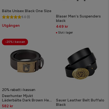
Bälte Unisex Black One Size
Blaser Men's Suspenders
5.0
(1)
black
Utgången
449 kr
Slut i lager
-20% i kassan
20% rabatt i kassan
Deerhunter Mjukt
Läderbälte Dark Brown Herr
Sauer Leather Belt Buffalo
115 cm
Black
582 kr