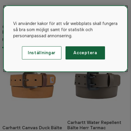
Vi använder kakor för att vår webbplats skall fungera
Carhartt Nylon Webbing
Pinewood Läderbälte 35 mm
så bra som möjligt samt för statistik och
Bälte Herr Yukon
Black
personanpassad annonsering.
599 kr
299 kr
Från
Från
Skickas om 5-7 vardagar
Skickas om 5-7 vardagar
Inställningar
Acceptera
Carhartt Water Repellent
Carhartt Canvas Duck Bälte
Bälte Herr Tarmac