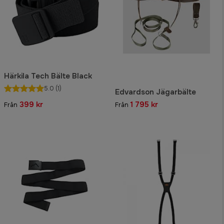
Härkila Tech Bälte Black
5.0
(1)
Edvardson Jägarbälte
399 kr
1 795 kr
Från
Från