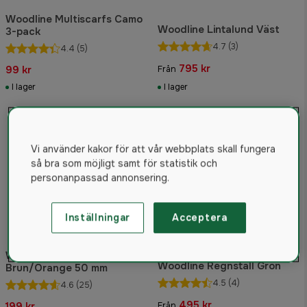
Woodline Multiscarfs Camo
Woodline Lintalund Väst
3-pack
4.7
(3)
4.4
(5)
795 kr
99 kr
Från
I lager
I lager
Vi använder kakor för att vår webbplats skall fungera
så bra som möjligt samt för statistik och
personanpassad annonsering.
Inställningar
Acceptera
Woodline Hängslen Stropp
Woodline Regnställ Grön
Brun/Orange 50 mm
4.5
(4)
4.6
(25)
495 kr
199 kr
Från