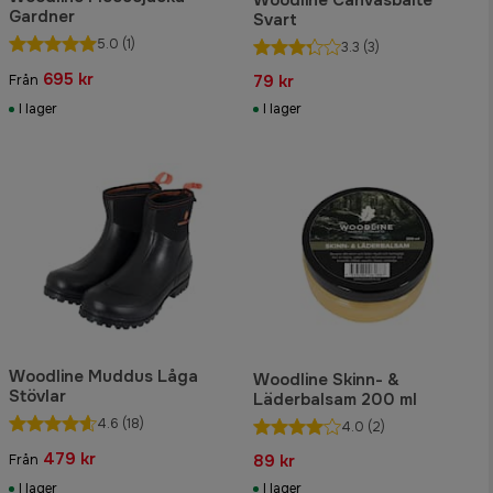
Gardner
Svart
5.0
(1)
3.3
(3)
695 kr
79 kr
Från
I lager
I lager
Woodline Muddus Låga
Woodline Skinn- &
Stövlar
Läderbalsam 200 ml
4.6
(18)
4.0
(2)
479 kr
89 kr
Från
I lager
I lager