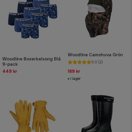
Woodline Camohuva Grön
Woodline Boxerkalsong Blå
5.0
(2)
9-pack
449 kr
169 kr
I lager