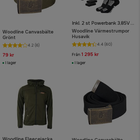
Inkl. 2 st Powerbank 3,85V 3500mAh
Woodline Värmestrumpor
Woodline Canvasbälte
Husavik
Grönt
4.4
(60)
4.2
(6)
1 295 kr
79 kr
Från
I lager
I lager
Woodline Fleecejacka
Woodline Canvasbälte