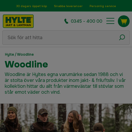
30 dagars öppet köp
Snabba leveranser
Personlig service
0345 - 400 00
Hylte
/
Woodline
Woodline
Woodline är Hyltes egna varumärke sedan 1988 och vi
är stolta över våra produkter inom jakt- & friluftsliv. I vår
kollektion hittar du allt från värmevästar till stövlar som
står emot väder och vind.