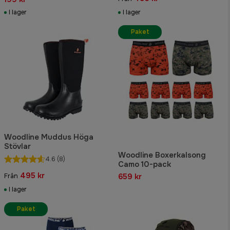
I lager
I lager
Paket
Woodline Muddus Höga
Stövlar
Woodline Boxerkalsong
4.6
(8)
Camo 10-pack
495 kr
659 kr
Från
I lager
Paket