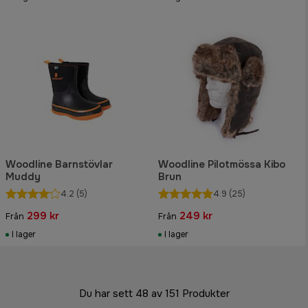
Woodline Barnstövlar
Woodline Pilotmössa Kibo
Muddy
Brun
4.2
(5)
4.9
(25)
299 kr
249 kr
Från
Från
I lager
I lager
Du har sett 48 av 151 Produkter