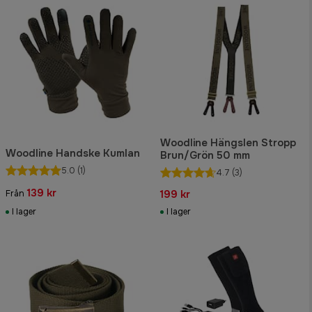
Woodline Hängslen Stropp
Woodline Handske Kumlan
Brun/Grön 50 mm
5.0
(1)
4.7
(3)
139 kr
199 kr
Från
I lager
I lager