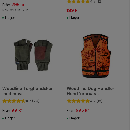
4.7
(12)
295 kr
Från
199 kr
Rek. pris 395 kr
I lager
I lager
Woodline Torghandskar
Woodline Dog Handler
med huva
Hundförarväst
Orange/Reflex
4.7
(20)
4.7
(15)
99 kr
595 kr
Från
Från
I lager
I lager