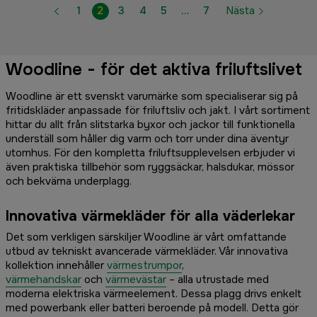
1
2
3
4
5
…
7
Nästa
Woodline - för det aktiva friluftslivet
Woodline är ett svenskt varumärke som specialiserar sig på
fritidskläder anpassade för friluftsliv och jakt. I vårt sortiment
hittar du allt från slitstarka byxor och jackor till funktionella
underställ som håller dig varm och torr under dina äventyr
utomhus. För den kompletta friluftsupplevelsen erbjuder vi
även praktiska tillbehör som ryggsäckar, halsdukar, mössor
och bekväma underplagg.
Innovativa värmekläder för alla väderlekar
Det som verkligen särskiljer Woodline är vårt omfattande
utbud av tekniskt avancerade värmekläder. Vår innovativa
kollektion innehåller
värmestrumpor
,
värmehandskar
och
värmevästar
– alla utrustade med
moderna elektriska värmeelement. Dessa plagg drivs enkelt
med powerbank eller batteri beroende på modell. Detta gör