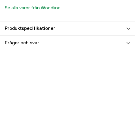
Se alla varor från Woodline
Produktspecifikationer
Color
Camo/Blaze
Frågor och svar
Färgton
Orange
Dam/Herr
Dam, Herr
Säsonger
Vinter, Höst
Referensnummer
3000046314
Tillverkarens artikelnummer
7333080078663
EAN
7333080078663