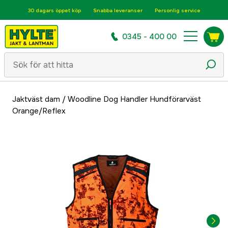
30 dagars öppet köp
Snabba leveranser
Personlig service
0345 - 400 00
Jaktväst dam
/
Woodline Dog Handler Hundförarväst
Orange/Reflex