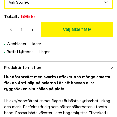
Välj Storlek
XS
Tillfälligt slut
Totalt
:
595 kr
595 kr
S
×
+
595 kr
Välj alternativ
M
595 kr
Webblager -
I lager
L
Butik Hyltebruk -
I lager
595 kr
XL
595 kr
Produktinformation
2XL
Hundförarväst med svarta reflexer och många smarta
595 kr
fickor. Anti-slip på axlarna för att bössan eller
3XL
ryggsäcken ska hållas på plats.
595 kr
4XL
I blaze/neonfärgat camouflage för bästa synbarhet i skog
595 kr
och mark. Perfekt för dig som sätter säkerheten i första
hand. Passar både vänster- och högerskyttar. Tillverkad i