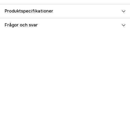
Produktspecifikationer
Referensnummer
3000067364
Frågor och svar
Tillverkarens artikelnummer
7333080083476
EAN
7333080083476