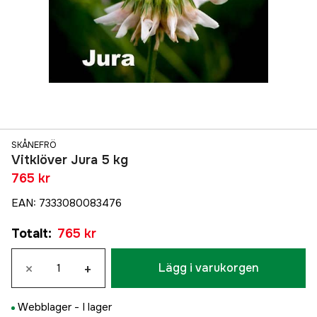
SKÅNEFRÖ
Vitklöver Jura 5 kg
765 kr
EAN
:
7333080083476
Totalt
:
765 kr
×
+
Lägg i varukorgen
Webblager -
I lager