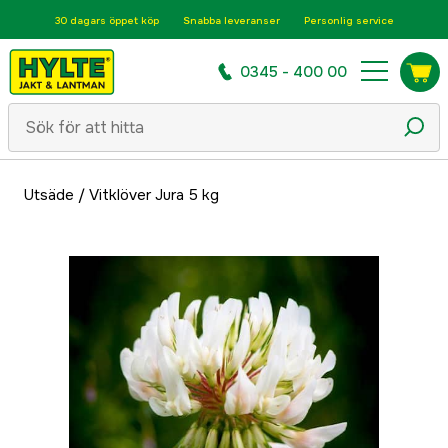
30 dagars öppet köp
Snabba leveranser
Personlig service
0345 - 400 00
Utsäde
/
Vitklöver Jura 5 kg