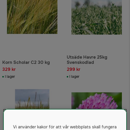
Utsäde Havre 25kg
Korn Scholar C2 30 kg
Svenskodlad
329 kr
299 kr
I lager
I lager
Vi använder kakor för att vår webbplats skall fungera