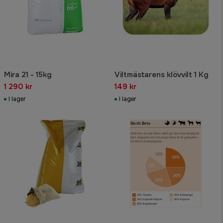
Mira 21 - 15kg
Viltmästarens klövvilt 1 Kg
1 290 kr
149 kr
I lager
I lager