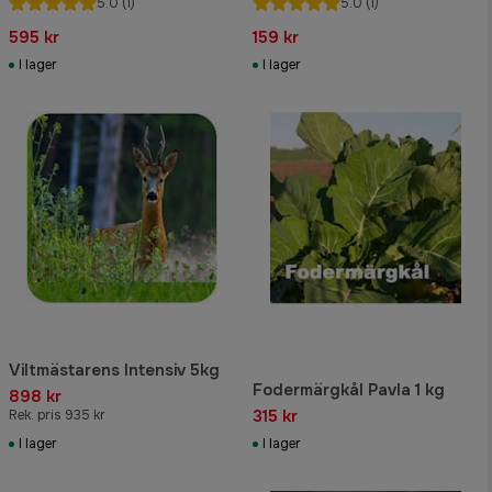
5.0
(1)
5.0
(1)
595 kr
159 kr
I lager
I lager
Viltmästarens Intensiv 5kg
Fodermärgkål Pavla 1 kg
898 kr
315 kr
Rek. pris 935 kr
I lager
I lager