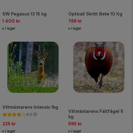
SW Pegasus 13 15 kg
Optivall Skritt Bete 10 Kg
1 400 kr
769 kr
I lager
I lager
Viltmästarens Intensiv 1kg
Viltmästarens Fältfågel 5
4.0
(1)
kg
225 kr
595 kr
I lager
I lager