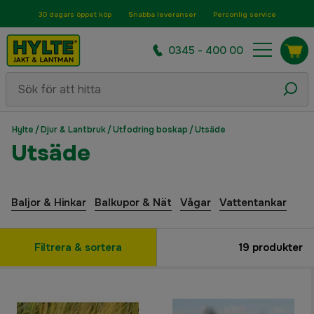
30 dagars öppet köp
Snabba leveranser
Personlig service
0345 - 400 00
Hylte
/
Djur & Lantbruk
/
Utfodring boskap
/
Utsäde
Utsäde
Baljor & Hinkar
Balkupor & Nät
Vågar
Vattentankar
Filtrera & sortera
19
produkter