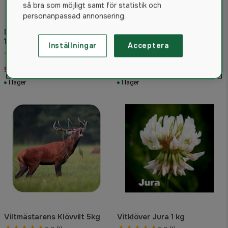
så bra som möjligt samt för statistik och
personanpassad annonsering.
Eng Rajgräs SW Birger C
10kg
Rödklöver Rozeta 1 kg
Inställningar
Acceptera
5.0
(1)
4.3
(3)
599 kr
159 kr
I lager
I lager
Viltmästarens Klövvilt 5kg
Vitklöver Jura 1 kg