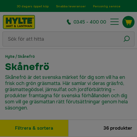
30 dagars öppet köp
Snabba leveranser
Personlig service
0345 - 400 00
Hylte
/
Skånefrö
Skånefrö
Skånefrö är det svenska märket för dig som vill ha en
frisk och grön gräsmatta. Här samlar vi deras gräsfrö,
gräsmattegödsel, järnsulfat och jordförbättring –
produkter framtagna för svenska förhållanden och dig
som vill ge gräsmattan rätt förutsättningar genom hela
säsongen.
Filtrera & sortera
36
produkter