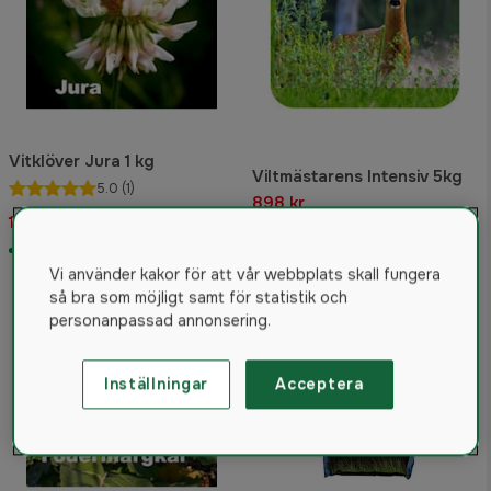
Vitklöver Jura 1 kg
Viltmästarens Intensiv 5kg
5.0
(1)
898 kr
159 kr
Rek. pris 935 kr
I lager
I lager
Vi använder kakor för att vår webbplats skall fungera
så bra som möjligt samt för statistik och
personanpassad annonsering.
Inställningar
Acceptera