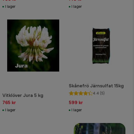
I lager
I lager
Skånefrö Järnsulfat 15kg
4.4
(5)
Vitklöver Jura 5 kg
765 kr
599 kr
I lager
I lager