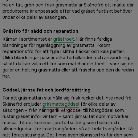
ha en tät, grön och frisk gräsmatta är Skånefrö ett märke där
produkterna är anpassade efter vad gräset faktiskt behöver
under olika delar av säsongen.
Gräsfrö för sådd och reparation
Kärnan i sortimentet är
gräsfröet
. Här finns färdiga
blandningar för nyanläggning av gräsmatta, liksom
reparationsfrö för att fylla i slitna fläckar och kala partier.
Olika blandningar passar olika förhållanden och användning,
så att du kan välja ett frö som matchar din tomt – vare sig det
gäller en helt ny gräsmatta eller att fräscha upp den du redan
har.
Gödsel, järnsulfat och jordförbättring
För att gräsmattan ska hålla sig frisk räcker det inte med frö.
Skånefrö erbjuder
gräsmattegödsel
för olika delar av
säsongen – från näringsrik vårgödsel till höstgödsel som
rustar gräset inför vintern – samt järnsulfat som motverkar
mossa. Till det kommer jordförbättring som biokol och
allroundgödsel för köksträdgården, så att hela trädgården får
rätt förutsättningar. Det finns även blomsterfrö för den som