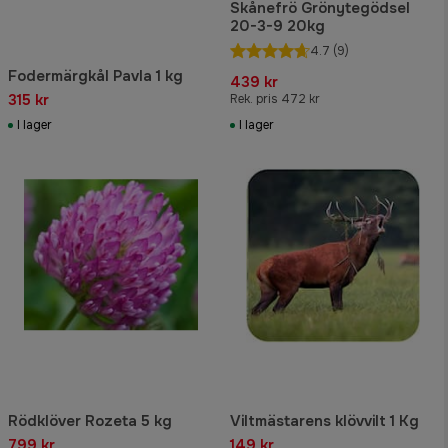
Skånefrö Grönytegödsel
20-3-9 20kg
4.7
(9)
Fodermärgkål Pavla 1 kg
439 kr
315 kr
Rek. pris 472 kr
I lager
I lager
Rödklöver Rozeta 5 kg
Viltmästarens klövvilt 1 Kg
799 kr
149 kr