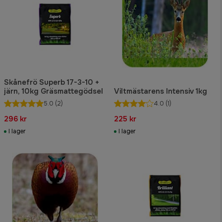
Skånefrö Superb 17-3-10 +
järn, 10kg Gräsmattegödsel
Viltmästarens Intensiv 1kg
5.0
(2)
4.0
(1)
296 kr
225 kr
I lager
I lager