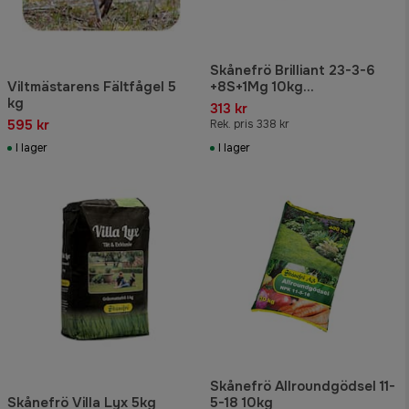
Skånefrö Brilliant 23-3-6
Viltmästarens Fältfågel 5
+8S+1Mg 10kg
kg
Gräsmattegödsel
313 kr
595 kr
Rek. pris 338 kr
I lager
I lager
Skånefrö Allroundgödsel 11-
Skånefrö Villa Lyx 5kg
5-18 10kg