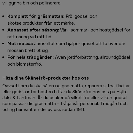
vill gynna bin och pollinerare.
Komplett för gräsmattan:
Frö, gödsel och
skötselprodukter från ett märke.
Anpassat efter säsong:
Vår-, sommar- och höstgödsel för
rätt näring vid rätt tid.
Mot mossa:
Järnsulfat som hjälper gräset att ta över där
mossan brett ut sig.
För hela trädgården:
Även jordförbättring, allroundgödsel
och blomsterfrö.
Hitta dina Skånefrö-produkter hos oss
Oavsett om du ska så en ny gräsmatta, reparera slitna fläckar
eller gödsla inför hösten hittar du Skånefrö hos oss på Hylte
Jakt & Lantman. Är du osäker på vilket frö eller vilken gödsel
som passar din gräsmatta – fråga vår personal. Trädgård och
odling har varit en del av oss sedan 1911.