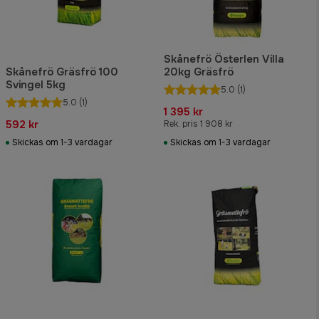
Skånefrö Österlen Villa
Skånefrö Gräsfrö 100
20kg Gräsfrö
Svingel 5kg
5.0
(1)
5.0
(1)
1 395 kr
592 kr
Rek. pris 1 908 kr
Skickas om 1-3 vardagar
Skickas om 1-3 vardagar