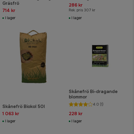
Gräsfrö
286 kr
714 kr
Rek. pris 307 kr
I lager
I lager
Skånefrö Bi-dragande
blommor
4.0
(1)
Skånefrö Biokol 50l
1 063 kr
228 kr
I lager
I lager