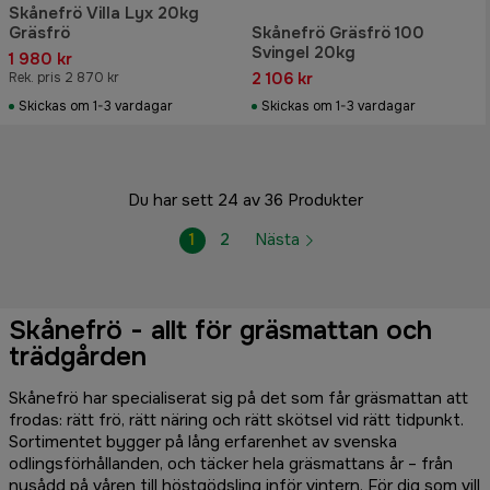
Skånefrö Villa Lyx 20kg
Gräsfrö
Skånefrö Gräsfrö 100
Svingel 20kg
1 980 kr
2 106 kr
Rek. pris 2 870 kr
Skickas om 1-3 vardagar
Skickas om 1-3 vardagar
Du har sett 24 av 36 Produkter
1
2
Nästa
Skånefrö - allt för gräsmattan och
trädgården
Skånefrö har specialiserat sig på det som får gräsmattan att
frodas: rätt frö, rätt näring och rätt skötsel vid rätt tidpunkt.
Sortimentet bygger på lång erfarenhet av svenska
odlingsförhållanden, och täcker hela gräsmattans år – från
nysådd på våren till höstgödsling inför vintern. För dig som vill