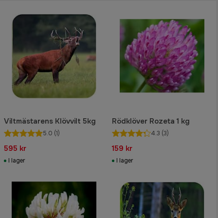
Viltmästarens Klövvilt 5kg
Rödklöver Rozeta 1 kg
5.0
(1)
4.3
(3)
595 kr
159 kr
I lager
I lager