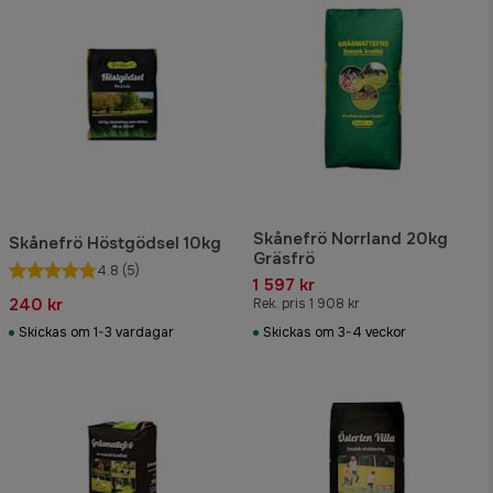
Skånefrö Norrland 20kg
Skånefrö Höstgödsel 10kg
Gräsfrö
4.8
(5)
1 597 kr
240 kr
Rek. pris 1 908 kr
Skickas om 1-3 vardagar
Skickas om 3-4 veckor