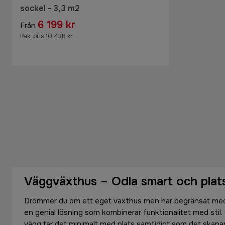
sockel - 3,3 m2
6 199 kr
Från
Rek. pris 10 438 kr
Väggväxthus – Odla smart och pla
Drömmer du om ett eget växthus men har begränsat me
en genial lösning som kombinerar funktionalitet med stil
vägg tar det minimalt med plats samtidigt som det skapa