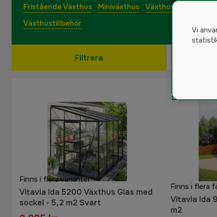
Fristående Växthus
Miniväxthus
Växthus i glas
Växt
Växthustillbehör
Vi anvä
statist
Filtrera
Finns i flera varianter
Finns i flera f
Vitavia Ida 5200 Växthus Glas med
Vitavia Ida 
sockel - 5,2 m2 Svart
m2