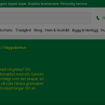
gars öppet köp
Snabba leveranser
Personlig service
0
iluftsliv
Trädgård
Skog
Hem & Hushåll
Bygg & Verktyg
H
s
/
Väggväxthus
 med utrymme? Ett
ionalitet med stil. Genom
amtidigt som det skapar en
ill odla färska grönsaker,
örutsättningar för en