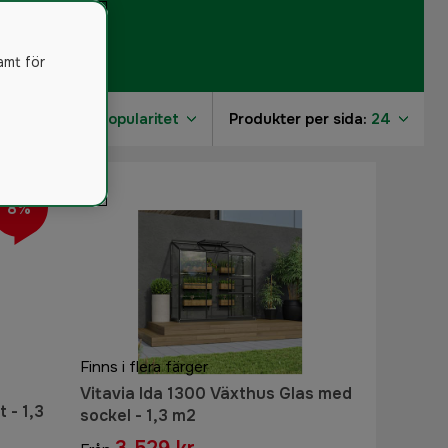
amt för
Sortera på:
Popularitet
Produkter per sida:
24
8%
Finns i flera färger
Vitavia Ida 1300 Växthus Glas med
 - 1,3
sockel - 1,3 m2