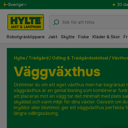
30 da
Sverige
Danmark
Suomi
Robotgräsklippare
Jakt
Skytte
Fiske
Kläder & Skor
Fr
Norge
Deutschland
Hylte
/
Trädgård
/
Odling & Trädgårdsskötsel
/
Växthu
Väggväxthus
Drömmer du om ett eget växthus men har begränsat
väggväxthus är en genial lösning som kombinerar funkt
att placeras mot en vägg tar det minimalt med plats s
skyddad och varm miljö för dina växter. Oavsett om du v
kryddor eller blommor, ger ett väggväxthus perfekta f
längre odlingssäsong.