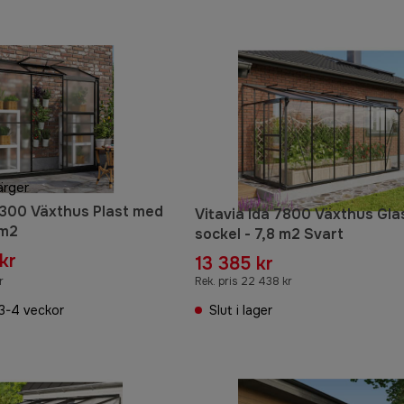
ärger
 1300 Växthus Plast med
Vitavia Ida 7800 Växthus Gl
 m2
sockel - 7,8 m2 Svart
kr
13 385 kr
r
Rek. pris 22 438 kr
3-4 veckor
Slut i lager