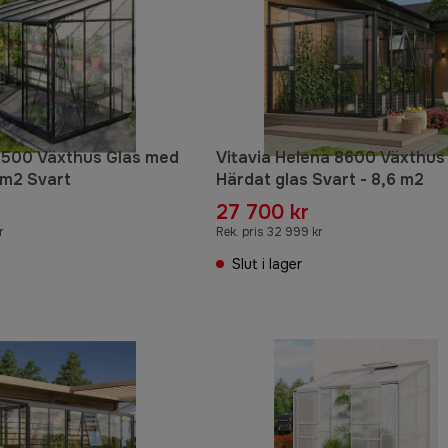
 6500 Växthus Glas med
Vitavia Helena 8600 Växthus
 m2 Svart
Härdat glas Svart - 8,6 m2
27 700 kr
r
Rek. pris 32 999 kr
Slut i lager