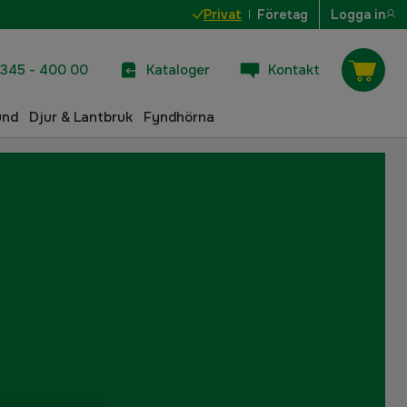
Privat
Företag
Logga in
345 - 400 00
Kataloger
Kontakt
und
Djur & Lantbruk
Fyndhörna