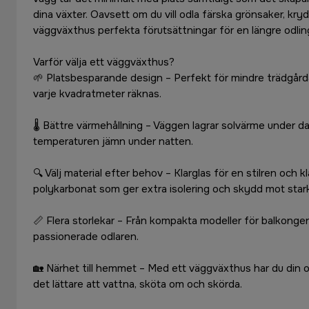
dina växter. Oavsett om du vill odla färska grönsaker, kryd
väggväxthus perfekta förutsättningar för en längre odli
Varför välja ett väggväxthus?
🌱 Platsbesparande design – Perfekt för mindre trädgårda
varje kvadratmeter räknas.
🌡 Bättre värmehållning – Väggen lagrar solvärme under dage
temperaturen jämn under natten.
🔍 Välj material efter behov – Klarglas för en stilren och kla
polykarbonat som ger extra isolering och skydd mot starkt
📏 Flera storlekar – Från kompakta modeller för balkongen t
passionerade odlaren.
🏡 Närhet till hemmet – Med ett väggväxthus har du din odl
det lättare att vattna, sköta om och skörda.