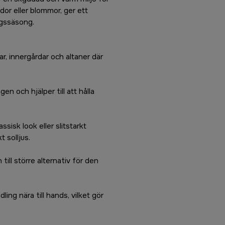
dor eller blommor, ger ett
ngssäsong.
r, innergårdar och altaner där
n och hjälper till att hålla
ssisk look eller slitstarkt
 solljus.
ill större alternativ för den
ing nära till hands, vilket gör