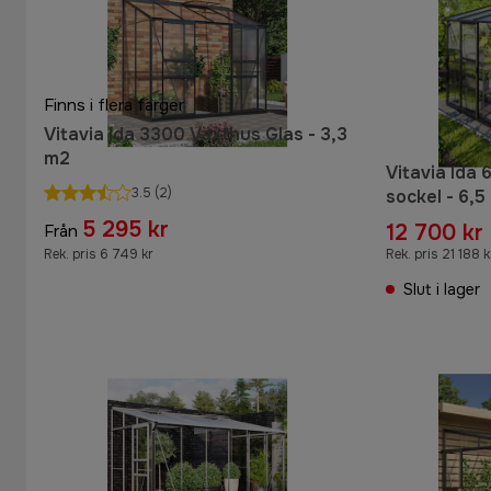
Finns i flera färger
Vitavia Ida 3300 Växthus Glas - 3,3
m2
Vitavia Ida
3.5
(2)
sockel - 6,5
5 295 kr
12 700 kr
Från
Rek. pris 6 749 kr
Rek. pris 21 188 k
Slut i lager