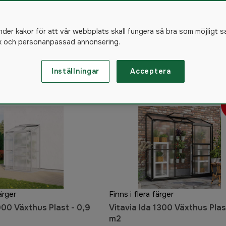
hus i plast
nder kakor för att vår webbplats skall fungera så bra som möjligt s
ik och personanpassad annonsering.
21
produkter
Inställningar
Acceptera
ärger
Finns i flera färger
900 Växthus Plast - 0,9
Vitavia Ida 1300 Växthus Plast
m2