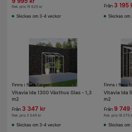
9 995 kr
3 195 
Från
Rek. pris 19 625 kr
Skickas om 3-4 veckor
Skickas om 
Finns i flera färger
Finns i flera f
Vitavia Ida 1300 Växthus Glas - 1,3
Vitavia Ida 
m2
m2
3 347 kr
9 749 
Från
Från
Rek. pris 3 549 kr
Rek. pris 18 375 
Skickas om 3-4 veckor
Skickas om 