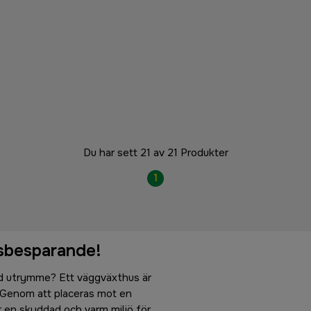
Du har sett 21 av 21 Produkter
1
tsbesparande!
d utrymme? Ett väggväxthus är
. Genom att placeras mot en
r en skyddad och varm miljö för