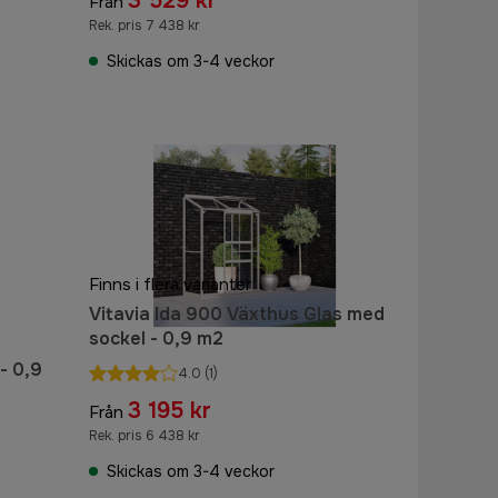
3 529 kr
Från
Rek. pris 7 438 kr
Skickas om 3-4 veckor
Finns i flera varianter
Vitavia Ida 900 Växthus Glas med
sockel - 0,9 m2
- 0,9
4.0
(1)
3 195 kr
Från
Rek. pris 6 438 kr
Skickas om 3-4 veckor