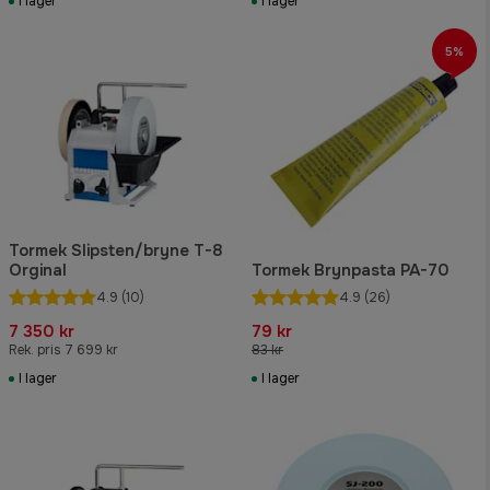
I lager
I lager
5%
Tormek Slipsten/bryne T-8
Orginal
Tormek Brynpasta PA-70
4.9
(10)
4.9
(26)
7 350 kr
79 kr
Rek. pris 7 699 kr
83 kr
I lager
I lager