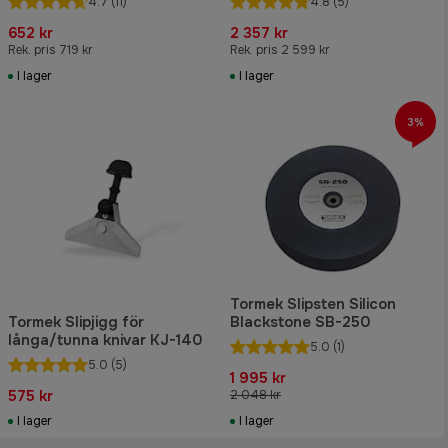
4.7
(11)
4.8
(5)
652 kr
2 357 kr
Rek. pris 719 kr
Rek. pris 2 599 kr
I lager
I lager
3%
Tormek Slipsten Silicon
Tormek Slipjigg för
Blackstone SB-250
långa/tunna knivar KJ-140
5.0
(1)
5.0
(5)
1 995 kr
575 kr
2 048 kr
I lager
I lager