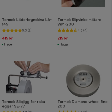
Tormek Läderbrynskiva LA-
Tormek Slipvinkelmätare
145
WM-200
5.0
(3)
4.5
(4)
415 kr
215 kr
I lager
I lager
Tormek Slipjigg för raka
Tormek Diamond wheel fine
eggar SE-77
200