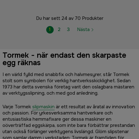
Du har sett 24 av 70 Produkter
1
2
3
Nästa
Tormek - när endast den skarpaste
egg räknas
I en värld fylld med snabbfix och halvmesyrer, står Tormek
stolt som symbolen för verklig hantverksskicklighet. Sedan
1973 har detta svenska företag varit den oslagbara mästaren
av verktygsslipning, och med god anledning.
Varje Tormek
slipmaskin
är ett resultat av åratal av innovation
och passion. För yrkesverksamma hantverkare och
entusiastiska hemmafixare ger dessa maskiner en
oöverträffad eggskärpa, som inte bara förbättrar prestandan
utan också förlänger verktygens livslängd. Glöm slipstenar
som samlar damm i verkstaden; Tormek är framtiden för