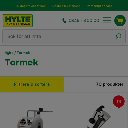
30 dagars öppet köp
Snabba leveranser
Personlig service
0345 - 400 00
Hylte
/
Tormek
Tormek
Filtrera & sortera
70
produkter
3%