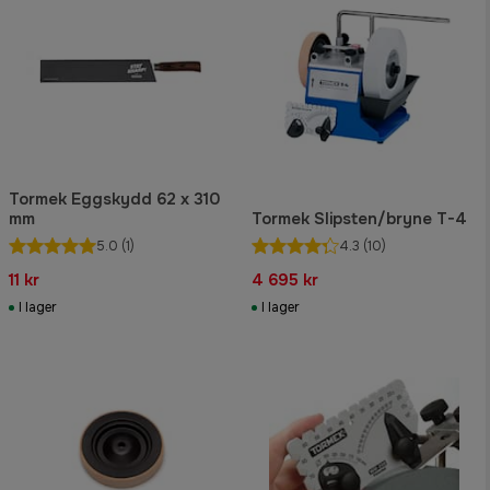
Tormek Eggskydd 62 x 310
mm
Tormek Slipsten/bryne T-4
5.0
(1)
4.3
(10)
11 kr
4 695 kr
I lager
I lager