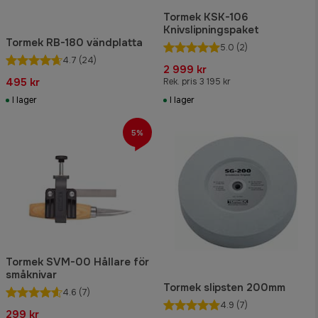
Tormek KSK-106
Knivslipningspaket
Tormek RB-180 vändplatta
5.0
(2)
4.7
(24)
2 999 kr
495 kr
Rek. pris 3 195 kr
I lager
I lager
5%
Tormek SVM-00 Hållare för
småknivar
Tormek slipsten 200mm
4.6
(7)
4.9
(7)
299 kr