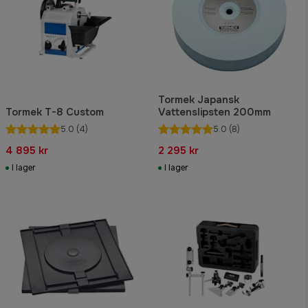
Tormek Japansk
Tormek T-8 Custom
Vattenslipsten 200mm
5.0
(4)
5.0
(8)
4 895 kr
2 295 kr
I lager
I lager