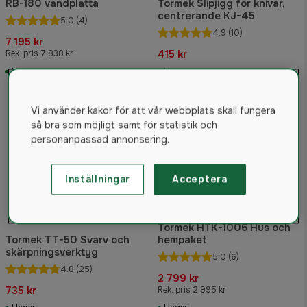
RB-180 vändplatta
Tormek Slipjigg för knivar,
centrerande KJ-45
5.0
(4)
4.9
(10)
7 195 kr
415 kr
Rek. pris 7 838 kr
I lager
I lager
Vi använder kakor för att vår webbplats skall fungera
så bra som möjligt samt för statistik och
personanpassad annonsering.
Inställningar
Acceptera
Tormek HTK-1006 Hus och
Tormek TT-50 Svarv och
hempaket
skärpningsverktyg
5.0
(6)
4.8
(25)
2 799 kr
735 kr
Rek. pris 2 995 kr