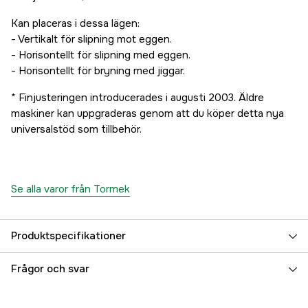
Kan placeras i dessa lägen:
- Vertikalt för slipning mot eggen.
- Horisontellt för slipning med eggen.
- Horisontellt för bryning med jiggar.
* Finjusteringen introducerades i augusti 2003. Äldre
maskiner kan uppgraderas genom att du köper detta nya
universalstöd som tillbehör.
Se alla varor från Tormek
Produktspecifikationer
Referensnummer
4000029111
Frågor och svar
Tillverkarens artikelnummer
US-103