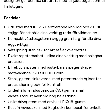
designen gör den lika lätt att ta med till jaktstugan som till
fjällstugan.
Fördelar
Utrustad med KJ-45 Centrerande knivjigg och AX-40
Yxjigg för att hålla dina verktyg redo för vildmarken
Kompakt våtslipsystem i snygg grön färg för alla dina
eggverktyg
Våtslipning utan risk för att stålet överhettas
Exakt repeterbarhet – slipa dina verktyg med oslagbar
precision
Effektiv slipsten med justerbara slipegenskaper
motsvarande 220 till 1 000 korn
Stabil, gjuten zinköverdel med patenterade hylsor för
precis slipning och full kontroll
Underhållsfri industrimotor (AC) ger minimal
varvtalsförlust även vid hög belastning
Unikt drivsystem med drivhjul i RKX18-gummi
Rostfri huvudaxel med EzyLock i komposit för enkelt