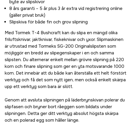
byte av slipskivor
8 års garanti – 5 år plus 3 år extra vid registrering online
(gäller privat bruk)
Slipskiva för både fin och grov slipning
Med Tormek T-4 Bushcraft kan du slipa en mängd olika
friluftsknivar, jaktknivar, fiskeknivar och yxor. Slipmaskinen
är utrustad med Tormeks SG-200 Originalslipsten som
möjliggör en bredd av slipegenskaper i en och samma
slipsten. Du alternerar enkelt mellan grövre slipning på 220
korn och finare slipning som ger en yta motsvarande 1000
korn. Det innebär att du både kan återställa ett helt förstört
verktyg och få det som nytt igen, men också enkelt skärpa
upp ett verktyg som bara är slött.
Genom att avsluta slipningen på läderbrynskivan polerar du
slipfasen och bryner bort råeggen som bildats under
slipningen. Detta ger ditt verktyg absolut högsta skärpa
och en polerad egg som håller länge.