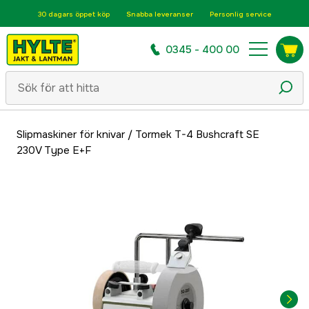
30 dagars öppet köp
Snabba leveranser
Personlig service
0345 - 400 00
Slipmaskiner för knivar
/
Tormek T-4 Bushcraft SE
230V Type E+F