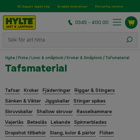
30 dagars öppet köp
Snabba leveranser
Personlig service
0345 - 400 00
Hylte
/
Fiske
/
Linor & småplock
/
Krokar & Småplock
/
Tafsmaterial
Tafsmaterial
Tafsar
Krokar
Fjäderringar
Riggar & Stingers
Sänken & Vikter
Jiggskallar
Stinger spikes
Skruvskallar
Shallow skruvar
Rasselkammare
Vajerlås
Beteslås
Lekande
Spinnerblades
Dropshot tillbehör
Slang, kulor & pärlor
Flöten