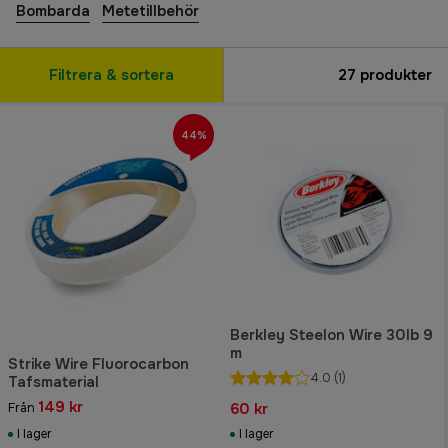
Bombarda
Metetillbehör
Filtrera & sortera
27
produkter
44%
Berkley Steelon Wire 30lb 9
m
Strike Wire Fluorocarbon
4.0
(1)
Tafsmaterial
149 kr
60 kr
Från
I lager
I lager