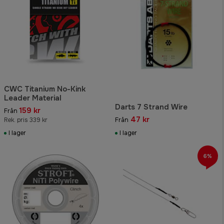
CWC Titanium No-Kink
Leader Material
Darts 7 Strand Wire
159 kr
Från
47 kr
Rek. pris 339 kr
Från
I lager
I lager
6%