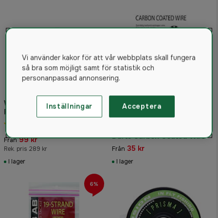
Vi använder kakor för att vår webbplats skall fungera
så bra som möjligt samt för statistik och
personanpassad annonsering.
Westin W6 ST3
Inställningar
Acceptera
Fluorocarbon
5.0
(1)
Darts Carbon Coated Wire
99 kr
Från
35 kr
Rek. pris 289 kr
Från
I lager
I lager
6%