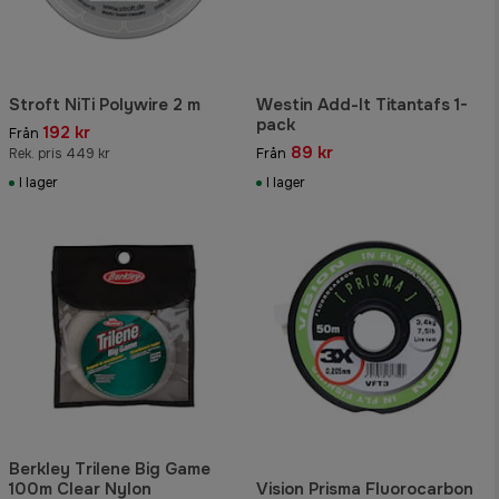
Stroft NiTi Polywire 2 m
Westin Add-It Titantafs 1-
pack
192 kr
Från
89 kr
Rek. pris 449 kr
Från
I lager
I lager
Berkley Trilene Big Game
100m Clear Nylon
Vision Prisma Fluorocarbon