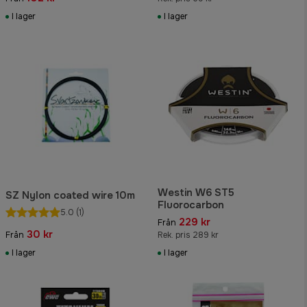
I lager
I lager
Westin W6 ST5
SZ Nylon coated wire 10m
Fluorocarbon
5.0
(1)
229 kr
Från
30 kr
Från
Rek. pris 289 kr
I lager
I lager