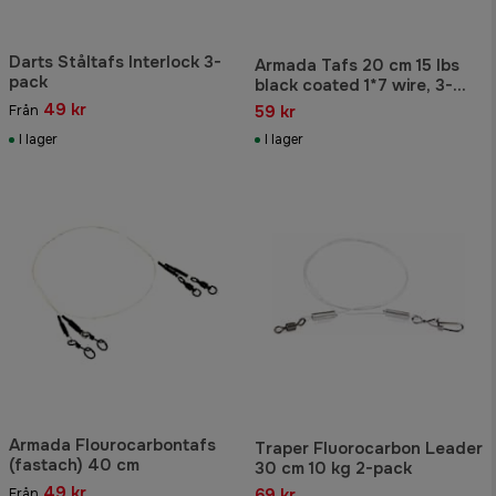
Darts Ståltafs Interlock 3-
Armada Tafs 20 cm 15 lbs
pack
black coated 1*7 wire, 3-
pack
49 kr
59 kr
Från
I lager
I lager
Armada Flourocarbontafs
Traper Fluorocarbon Leader
(fastach) 40 cm
30 cm 10 kg 2-pack
49 kr
69 kr
Från