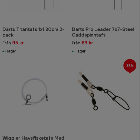
Darts Titantafs 1x1 30cm 2-
Darts Pro Leader 7x7-Steel
pack
Gäddspinntafs
95 kr
69 kr
Från
Från
I lager
I lager
35%
Wiggler Havsfisketafs Med