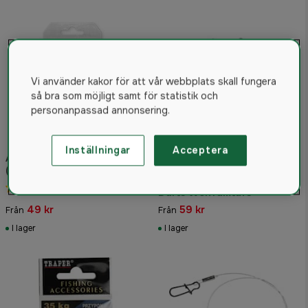
Vi använder kakor för att vår webbplats skall fungera
så bra som möjligt samt för statistik och
personanpassad annonsering.
Inställningar
Acceptera
Armada Flourocarbontafs
(DuoLock) 40 cm
5.0
(1)
Darts Wolframtafs
49 kr
59 kr
Från
Från
I lager
I lager