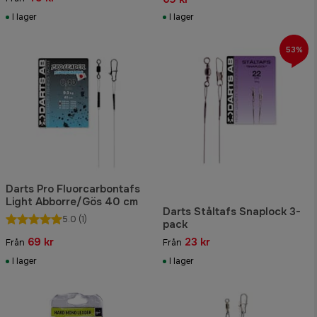
I lager
I lager
53%
Darts Pro Fluorcarbontafs
Light Abborre/Gös 40 cm
Darts Ståltafs Snaplock 3-
5.0
(1)
pack
69 kr
23 kr
Från
Från
I lager
I lager