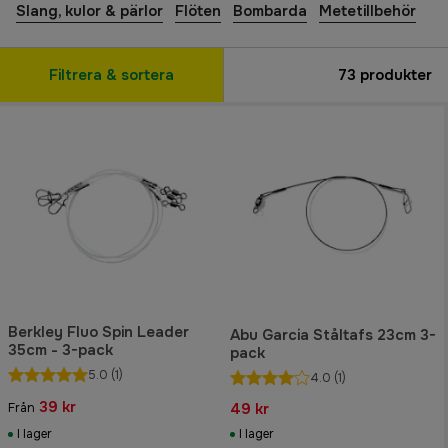
Slang, kulor & pärlor
Flöten
Bombarda
Metetillbehör
Filtrera & sortera
73
produkter
Berkley Fluo Spin Leader
Abu Garcia Ståltafs 23cm 3-
35cm - 3-pack
pack
5.0
(1)
4.0
(1)
39 kr
49 kr
Från
I lager
I lager