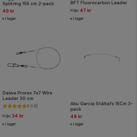
BFT Fluorocarbon Leader
Splitring 155 cm 2-pack
47 kr
49 kr
Från
I lager
I lager
Daiwa Prorex 7x7 Wire
Leader 30 cm
Abu Garcia Ståltafs 15Cm 3-
5.0
(1)
pack
34 kr
49 kr
Från
I lager
I lager