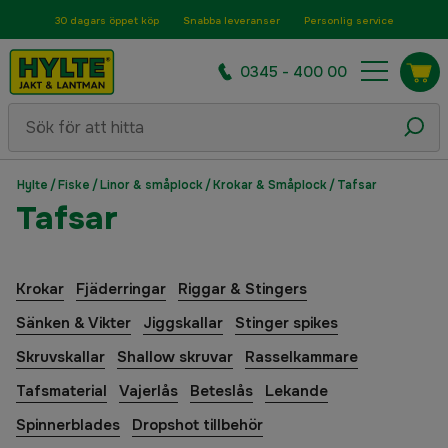
30 dagars öppet köp
Snabba leveranser
Personlig service
0345 - 400 00
Hylte
/
Fiske
/
Linor & småplock
/
Krokar & Småplock
/
Tafsar
Tafsar
Krokar
Fjäderringar
Riggar & Stingers
Sänken & Vikter
Jiggskallar
Stinger spikes
Skruvskallar
Shallow skruvar
Rasselkammare
Tafsmaterial
Vajerlås
Beteslås
Lekande
Spinnerblades
Dropshot tillbehör