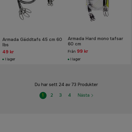
Armada Hard mono tafsar
Armada Gäddtafs 45 cm 60
60 cm
lbs
99 kr
49 kr
Från
I lager
I lager
Du har sett 24 av 73 Produkter
1
2
3
4
Nästa