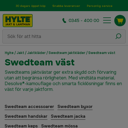
30 dagars öppet köp
Snabba leveranser
Personlig service
0345 - 400 00
Hylte
/
Jakt
/
Jaktkläder
/
Swedteam jaktkläder
/
Swedteam väst
Swedteam väst
Swedteams jaktvästar ger extra skydd och förvaring
utan att begränsa rörligheten. Med vindtäta material,
Desolve®-kamouflage och smarta ficklösningar finns en
väst för varje jaktform.
Swedteam accessoarer
Swedteam byxor
Swedteam handskar
Swedteam jacka
Swedteam keps
Swedteam mössa