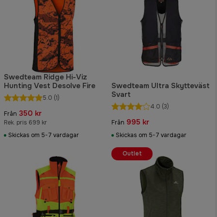
Swedteam Ridge Hi-Viz
Hunting Vest Desolve Fire
Swedteam Ultra Skytteväst
Svart
5.0
(1)
4.0
(3)
350 kr
Från
995 kr
Rek. pris 699 kr
Från
Skickas om 5-7 vardagar
Skickas om 5-7 vardagar
Outlet