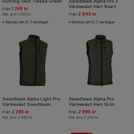
Hunting Vest Tweed Green
Swedteam Alpha Pro 2
Värmeväst Herr Svart
1 269 kr
Från
2 849 kr
Rek. pris 1 395 kr
Från
Skickas om 5-7 vardagar
Skickas om 5-7 vardagar
Swedteam Alpha Light Pro
Swedteam Alpha Pro
Värmeväst Swedteam
Värmeväst Herr Grön
Green
2 295 kr
2 995 kr
Från
Från
Rek. pris 2 595 kr
Rek. pris 3 295 kr