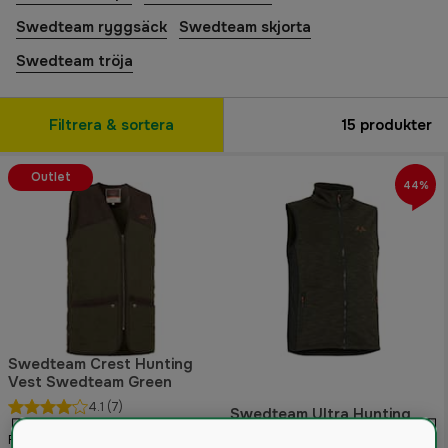
Swedteam ryggsäck
Swedteam skjorta
Swedteam tröja
Filtrera & sortera
15
produkter
Outlet
44%
Swedteam Crest Hunting
Vest Swedteam Green
4.1
(7)
Swedteam Ultra Hunting
Vest Hunting Green
569 kr
Från