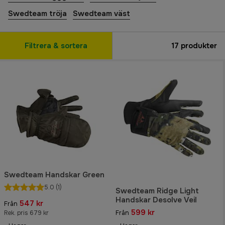
Swedteam tröja
Swedteam väst
Filtrera & sortera
17
produkter
Swedteam Handskar Green
5.0
(1)
Swedteam Ridge Light
Handskar Desolve Veil
547 kr
Från
599 kr
Rek. pris 679 kr
Från