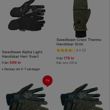
Swedteam Crest Thermo
Handskar Grön
4.0
(2)
Swedteam Alpha Light
Handskar Herr Svart
179 kr
Från
599 kr
Från
Rek. pris 219 kr
Skickas om 5-7 vardagar
7%