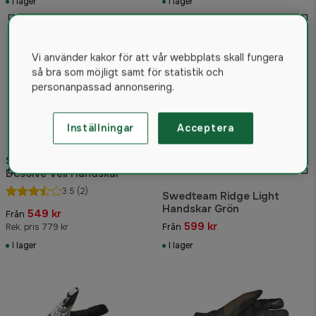
I lager
I lager
Vi använder kakor för att vår webbplats skall fungera
så bra som möjligt samt för statistik och
personanpassad annonsering.
Inställningar
Acceptera
Swedteam Ridge Dry M
Desolve Veil Handskar
3.5
(2)
Swedteam Ridge Light
Handskar Grön
549 kr
Från
599 kr
Rek. pris 779 kr
Från
I lager
I lager