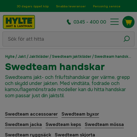
30 dagars öppet köp
Snabba leveranser
Personlig service
0345 - 400 00
Hylte
/
Jakt
/
Jaktkläder
/
Swedteam jaktkläder
/
Swedteam handskar
Swedteam handskar
Swedteams jakt- och friluftshandskar ger värme, grepp
och skydd under jakten. Med vindtäta, fodrade och
kamouflagemönstrade modeller kan du hitta handskar
som passar just din jaktstil.
Swedteam accessoarer
Swedteam byxor
Swedteam jacka
Swedteam keps
Swedteam mössa
Swedteam ryggsäck
Swedteam skjorta