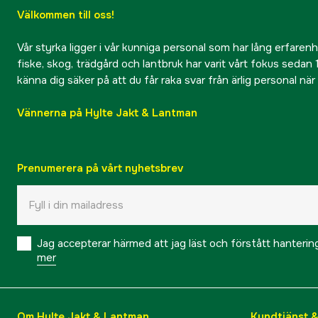
Välkommen till oss!
Vår styrka ligger i vår kunniga personal som har lång erfarenhet
fiske, skog, trädgård och lantbruk har varit vårt fokus sedan 1
känna dig säker på att du får raka svar från ärlig personal nä
Vännerna på Hylte Jakt & Lantman
Prenumerera på vårt nyhetsbrev
Jag accepterar härmed att jag läst och förstått hanteri
mer
Om Hylte Jakt & Lantman
Kundtjänst 