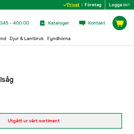
Privat
Företag
Logga in
345 - 400 00
Kataloger
Kontakt
und
Djur & Lantbruk
Fyndhörna
lsåg
Utgått ur vårt sortiment