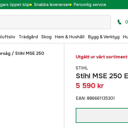
gars öppet köp
Snabba leveranser
Personlig service
0
iluftsliv
Trädgård
Skog
Hem & Hushåll
Bygg & Verktyg
H
orsåg
/
Stihl MSE 250
Utgått ur vårt sortiment
STIHL
Stihl MSE 250 E
5 590 kr
EAN
:
886661135301