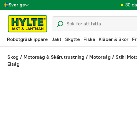
30 da
Sverige
Danmark
Suomi
Robotgräsklippare
Jakt
Skytte
Fiske
Kläder & Skor
Fr
Norge
Deutschland
Skog
/
Motorsåg & Skärutrustning
/
Motorsåg
/
Stihl Mot
Elsåg