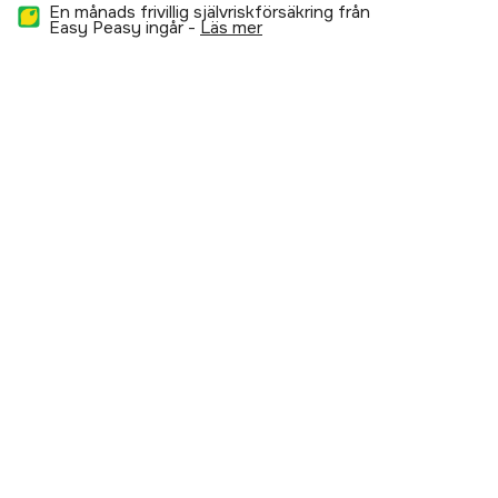
En månads frivillig självriskförsäkring från
Easy Peasy ingår -
läs mer