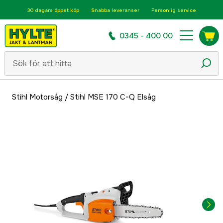
30 dagars öppet köp
Snabba leveranser
Personlig service
0345 - 400 00
Stihl Motorsåg
/
Stihl MSE 170 C-Q Elsåg