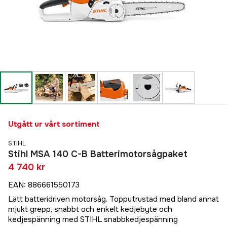
Utgått ur vårt sortiment
STIHL
Stihl MSA 140 C-B Batterimotorsågpaket
4 740 kr
EAN
:
886661550173
Lätt batteridriven motorsåg. Topputrustad med bland annat
mjukt grepp, snabbt och enkelt kedjebyte och
kedjespänning med STIHL snabbkedjespänning