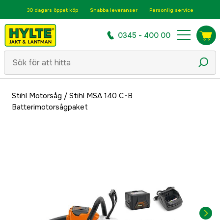
30 dagars öppet köp
Snabba leveranser
Personlig service
0345 - 400 00
Stihl Motorsåg
/
Stihl MSA 140 C-B
Batterimotorsågpaket