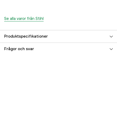
Se alla varor från Stihl
Produktspecifikationer
Drivlänkar
74 st
Frågor och svar
Drivlänksbredd
1,3 mm
Kedjedelning
.325''
Skärtandstyp
Super
Svärdslängd
18 tum
Svärdslängd
45 cm
Global Garanti
yes