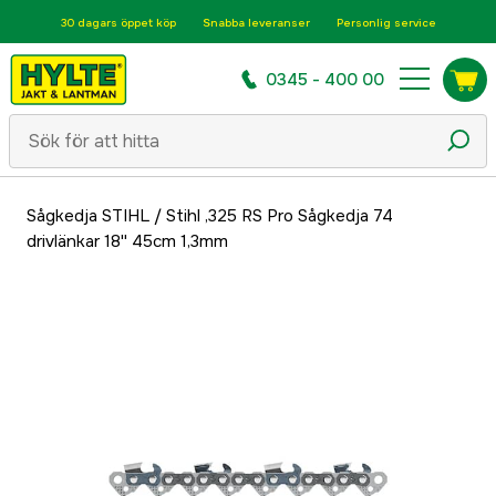
30 dagars öppet köp
Snabba leveranser
Personlig service
0345 - 400 00
Sågkedja STIHL
/
Stihl ,325 RS Pro Sågkedja 74
drivlänkar 18'' 45cm 1,3mm