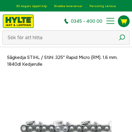
30 dagars öppet köp
Snabba leveranser
Personlig service
0345 - 400 00
Sågkedja STIHL
/
Stihl .325'' Rapid Micro (RM), 1,6 mm,
1840dl Kedjerulle