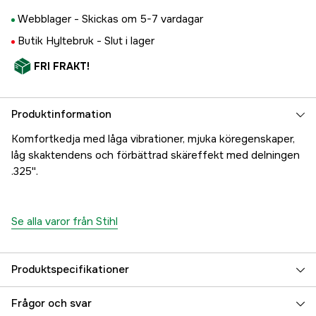
Webblager -
Skickas om 5-7 vardagar
Butik Hyltebruk -
Slut i lager
FRI FRAKT!
Produktinformation
Komfortkedja med låga vibrationer, mjuka köregenskaper,
låg skaktendens och förbättrad skäreffekt med delningen
.325''.
Se alla varor från Stihl
Produktspecifikationer
Drivlänkar
1840 st
Frågor och svar