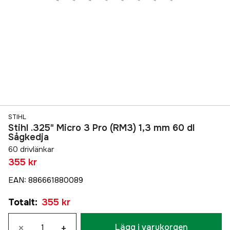
STIHL
Stihl .325" Micro 3 Pro (RM3) 1,3 mm 60 dl
Sågkedja
60 drivlänkar
355 kr
EAN
:
886661880089
Totalt
:
355 kr
×
+
Lägg i varukorgen