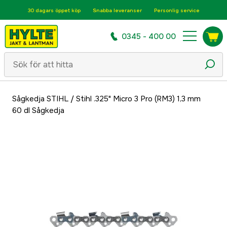
30 dagars öppet köp
Snabba leveranser
Personlig service
0345 - 400 00
Sågkedja STIHL
/
Stihl .325" Micro 3 Pro (RM3) 1,3 mm
60 dl Sågkedja