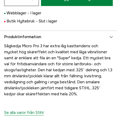
Webblager -
I lager
Butik Hyltebruk -
Slut i lager
Produktinformation
Sågkedja Micro Pro 3 har extra låg kasttendens och
mycket hög skäreffekt och kvalitet med låga vibrationer
samt är enklare att fila än en "Super" kedja. Ett mycket bra
val för fritidsanvändare och för större lantbruks- och
skogsfastigheter. Den här kedjan med .325“ delning och 1,3
mm drivlänkstjocklek klarar allt från fällning, kvistning,
vedsågning och gallring i unga bestånd. Den smalare
drivlänkstjockleken jämfört med tidigare STIHL .325“
kedjor ökar skäreffekten med hela 20%.
Se alla varor från Stihl