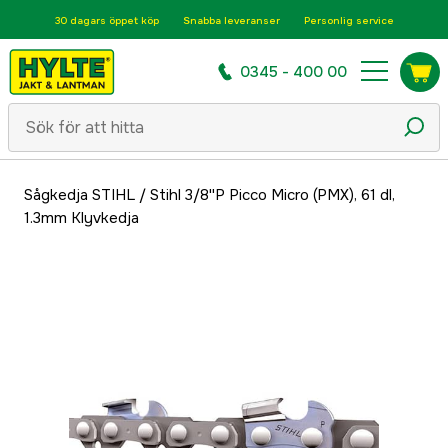
30 dagars öppet köp
Snabba leveranser
Personlig service
0345 - 400 00
Sågkedja STIHL
/
Stihl 3/8''P Picco Micro (PMX), 61 dl,
1.3mm Klyvkedja