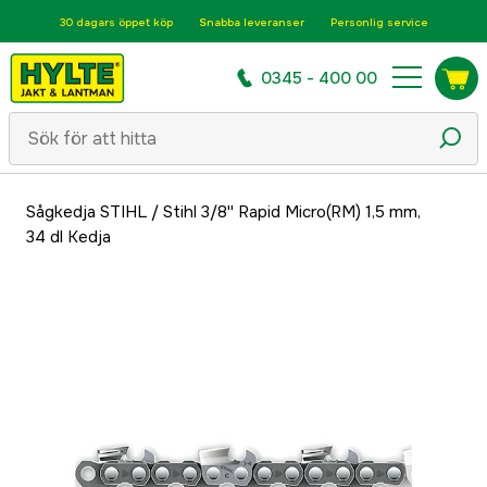
30 dagars öppet köp
Snabba leveranser
Personlig service
0345 - 400 00
Sågkedja STIHL
/
Stihl 3/8'' Rapid Micro(RM) 1,5 mm,
34 dl Kedja