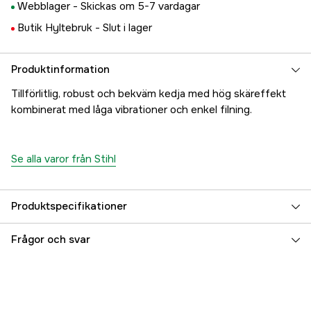
Webblager -
Skickas om 5-7 vardagar
Butik Hyltebruk -
Slut i lager
Produktinformation
Tillförlitlig, robust och bekväm kedja med hög skäreffekt
kombinerat med låga vibrationer och enkel filning.
Se alla varor från Stihl
Produktspecifikationer
Drivlänkar
34 st
Frågor och svar
Drivlänksbredd
1,5 mm
Kedjedelning
3/8''