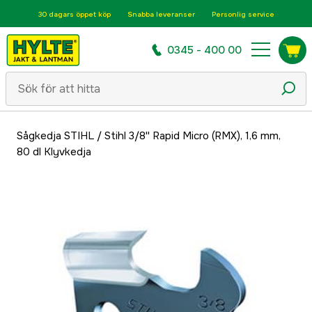
30 dagars öppet köp
Snabba leveranser
Personlig service
0345 - 400 00
Sågkedja STIHL
/
Stihl 3/8'' Rapid Micro (RMX), 1,6 mm,
80 dl Klyvkedja