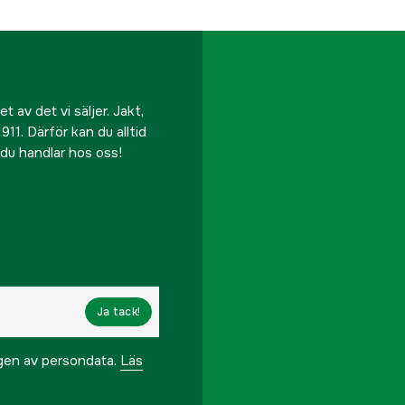
EAN
 av det vi säljer. Jakt,
911. Därför kan du alltid
r du handlar hos oss!
Ja tack!
ngen av persondata.
Läs