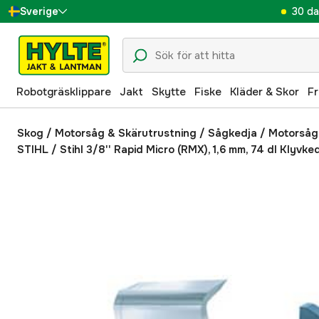
30 da
Sverige
Danmark
Suomi
Robotgräsklippare
Jakt
Skytte
Fiske
Kläder & Skor
Fr
Norge
Deutschland
Skog
/
Motorsåg & Skärutrustning
/
Sågkedja / Motorsåg
STIHL
/
Stihl 3/8'' Rapid Micro (RMX), 1,6 mm, 74 dl Klyvke