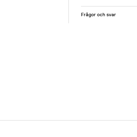
Kortnummer
Frågor och svar
Kedjedelning
Drivlänksbredd
Skärtandstyp
Drivlänkar
Garanti
Global Garanti
Referensnummer
Tillverkarens artikeln