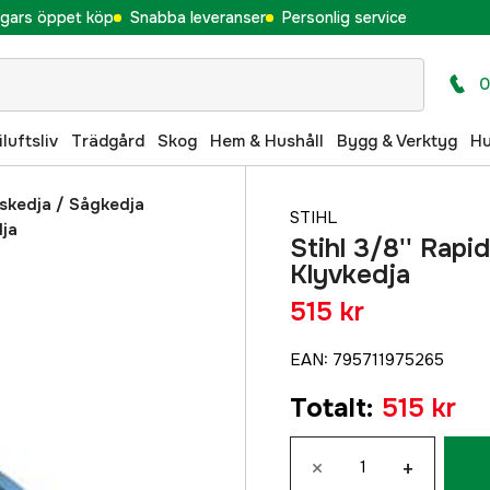
gars öppet köp
Snabba leveranser
Personlig service
0
iluftsliv
Trädgård
Skog
Hem & Hushåll
Bygg & Verktyg
H
skedja
/
Sågkedja
STIHL
dja
Stihl 3/8'' Rapi
Klyvkedja
515 kr
EAN
:
795711975265
Totalt
:
515 kr
×
+