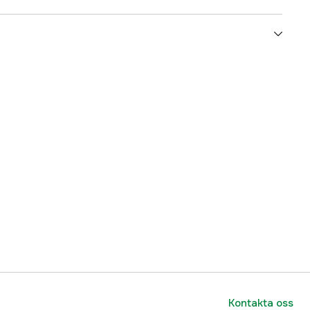
RMX
3/8''
1,6 mm
Micro
74 st
1 år
yes
1000086300
Kontakta oss
ummer
36530000074