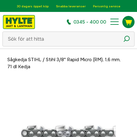
30 dagars öppet köp
Snabba leveranser
Personlig service
0345 - 400 00
Sågkedja STIHL
/
Stihl 3/8'' Rapid Micro (RM), 1,6 mm,
71 dl Kedja