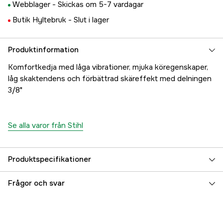
Webblager -
Skickas om 5-7 vardagar
Butik Hyltebruk -
Slut i lager
Produktinformation
Komfortkedja med låga vibrationer, mjuka köregenskaper,
låg skaktendens och förbättrad skäreffekt med delningen
3/8"
Se alla varor från Stihl
Produktspecifikationer
Drivlänkar
71 st
Frågor och svar
Drivlänksbredd
1,6 mm