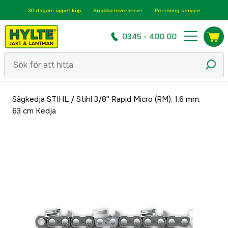
30 dagars öppet köp
Snabba leveranser
Personlig service
0345 - 400 00
Sågkedja STIHL
/
Stihl 3/8'' Rapid Micro (RM), 1,6 mm,
63 cm Kedja