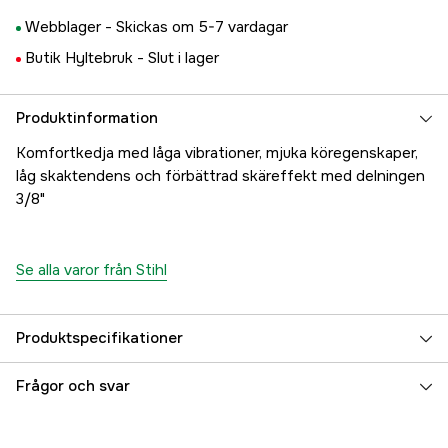
Webblager -
Skickas om 5-7 vardagar
Butik Hyltebruk -
Slut i lager
Produktinformation
Komfortkedja med låga vibrationer, mjuka köregenskaper,
låg skaktendens och förbättrad skäreffekt med delningen
3/8"
Se alla varor från Stihl
Produktspecifikationer
Drivlänkar
84 st
Frågor och svar
Drivlänksbredd
1,6 mm