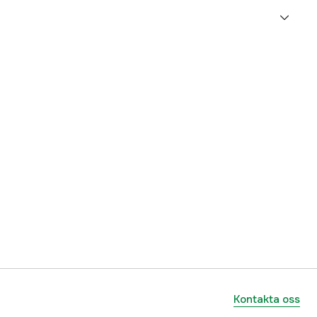
84 st
1,6 mm
3/8''
RD3
Duro
25 tum
63 cm
1 år
yes
Kontakta oss