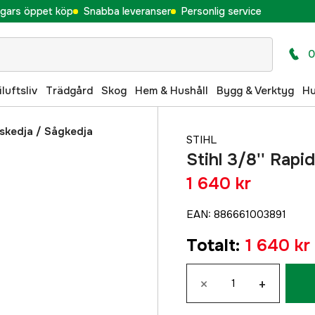
gars öppet köp
Snabba leveranser
Personlig service
0
iluftsliv
Trädgård
Skog
Hem & Hushåll
Bygg & Verktyg
H
skedja
/
Sågkedja
STIHL
Stihl 3/8'' Rapi
1 640 kr
EAN
:
886661003891
Totalt
:
1 640 kr
×
+