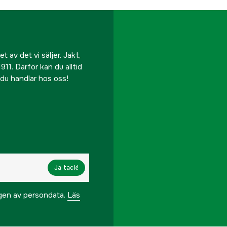
Referensnummer
Tillverkarens artikeln
 av det vi säljer. Jakt,
EAN
911. Därför kan du alltid
r du handlar hos oss!
Ja tack!
ngen av persondata.
Läs