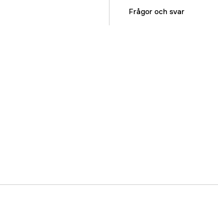
Drivlänkar
Frågor och svar
Drivlänksbredd
Kedjedelning
Kortnummer
Skärtandstyp
Svärdslängd
Svärdslängd
Garanti
Global Garanti