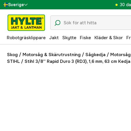
30 da
Sverige
Danmark
Suomi
Robotgräsklippare
Jakt
Skytte
Fiske
Kläder & Skor
Fr
Norge
Deutschland
Skog
/
Motorsåg & Skärutrustning
/
Sågkedja / Motorsåg
STIHL
/
Stihl 3/8'' Rapid Duro 3 (RD3), 1,6 mm, 63 cm Kedja