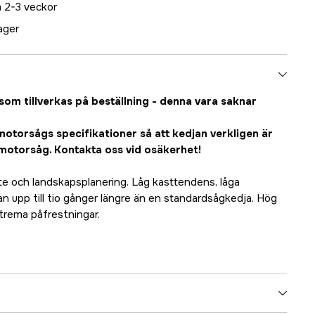
 2-3 veckor
lager
som tillverkas på beställning - denna vara saknar
motorsågs specifikationer så att kedjan verkligen är
/motorsåg. Kontakta oss vid osäkerhet!
ete och landskapsplanering. Låg kasttendens, låga
pan upp till tio gånger längre än en standardsågkedja. Hög
trema påfrestningar.