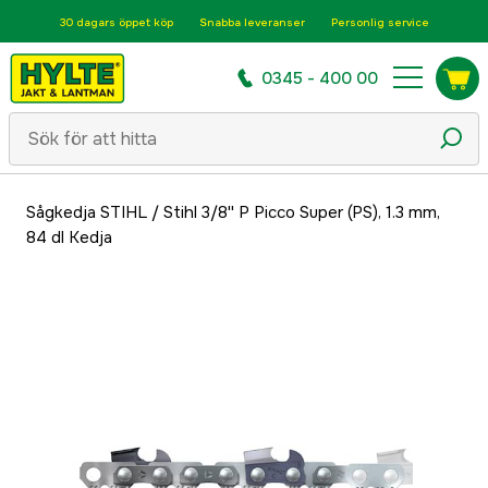
30 dagars öppet köp
Snabba leveranser
Personlig service
0345 - 400 00
Sågkedja STIHL
/
Stihl 3/8'' P Picco Super (PS), 1.3 mm,
84 dl Kedja