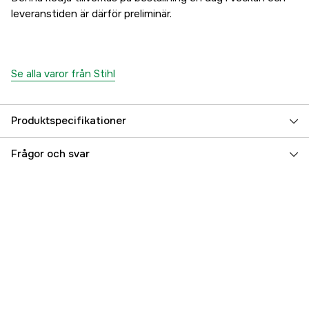
leveranstiden är därför preliminär.
Se alla varor från Stihl
Produktspecifikationer
Drivlänkar
53 st
Frågor och svar
Drivlänksbredd
1,3 mm
Kedjedelning
3/8'' P
Kortnummer
PS3
Skärtandstyp
Super
Garanti
1 år