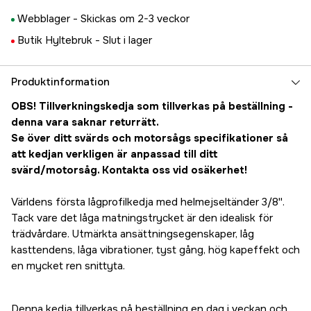
Webblager -
Skickas om 2-3 veckor
Butik Hyltebruk -
Slut i lager
Produktinformation
OBS! Tillverkningskedja som tillverkas på beställning -
denna vara saknar returrätt.
Se över ditt svärds och motorsågs specifikationer så
att kedjan verkligen är anpassad till ditt
svärd/motorsåg. Kontakta oss vid osäkerhet!
Världens första lågprofilkedja med helmejseltänder 3/8''.
Tack vare det låga matningstrycket är den idealisk för
trädvårdare. Utmärkta ansättningsegenskaper, låg
kasttendens, låga vibrationer, tyst gång, hög kapeffekt och
en mycket ren snittyta.
Denna kedja tillverkas på beställning en dag i veckan och