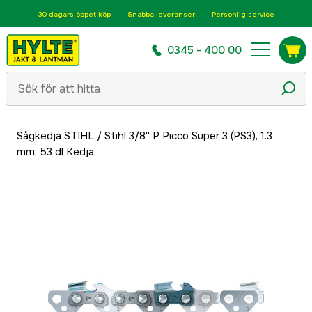
30 dagars öppet köp
Snabba leveranser
Personlig service
0345 - 400 00
Sågkedja STIHL
/
Stihl 3/8'' P Picco Super 3 (PS3), 1.3
mm, 53 dl Kedja