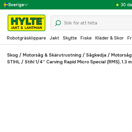
30 da
Sverige
Danmark
Suomi
Robotgräsklippare
Jakt
Skytte
Fiske
Kläder & Skor
Fr
Norge
Deutschland
Skog
/
Motorsåg & Skärutrustning
/
Sågkedja / Motorsåg
STIHL
/
Stihl 1/4'' Carving Rapid Micro Special (RMS), 1.3 