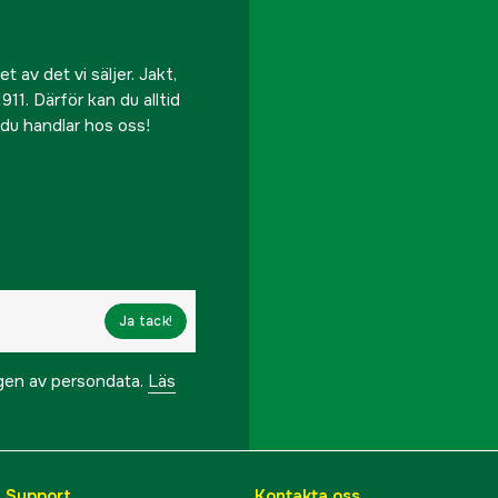
 av det vi säljer. Jakt,
911. Därför kan du alltid
r du handlar hos oss!
Ja tack!
ngen av persondata.
Läs
& Support
Kontakta oss