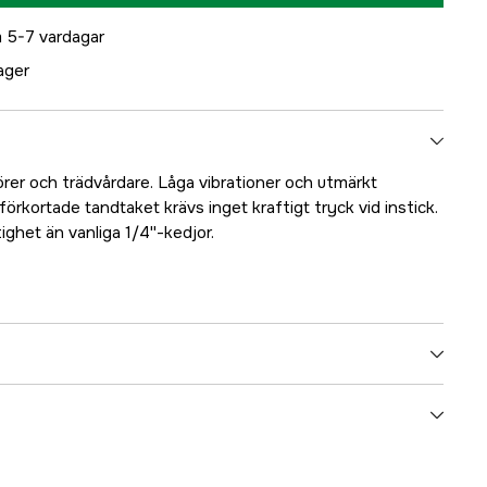
 5-7 vardagar
lager
örer och trädvårdare. Låga vibrationer och utmärkt
förkortade tandtaket krävs inget kraftigt tryck vid instick.
ghet än vanliga 1/4''-kedjor.
80 st
1,3 mm