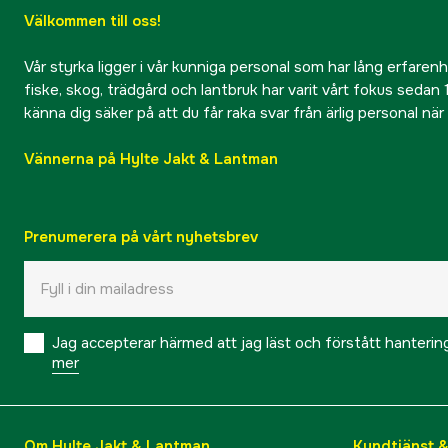
Välkommen till oss!
Vår styrka ligger i vår kunniga personal som har lång erfarenhet
fiske, skog, trädgård och lantbruk har varit vårt fokus sedan 1
känna dig säker på att du får raka svar från ärlig personal nä
Vännerna på Hylte Jakt & Lantman
Prenumerera på vårt nyhetsbrev
Jag accepterar härmed att jag läst och förstått hanteri
mer
Om Hylte Jakt & Lantman
Kundtjänst 