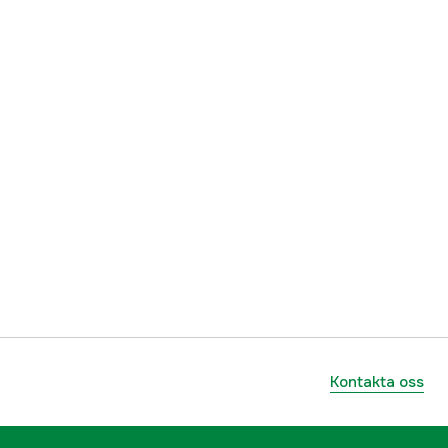
1/4''
RMS
Micro
yes
1000086366
ummer
36610000080
795711384289
Kontakta oss