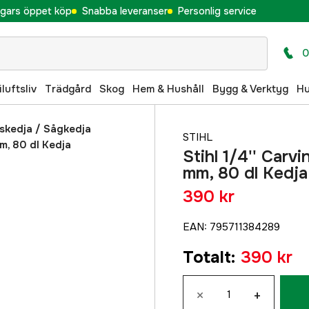
gars öppet köp
Snabba leveranser
Personlig service
0
iluftsliv
Trädgård
Skog
Hem & Hushåll
Bygg & Verktyg
H
skedja
/
Sågkedja
STIHL
mm, 80 dl Kedja
Stihl 1/4'' Carv
mm, 80 dl Kedja
390 kr
EAN
:
795711384289
Totalt
:
390 kr
×
+