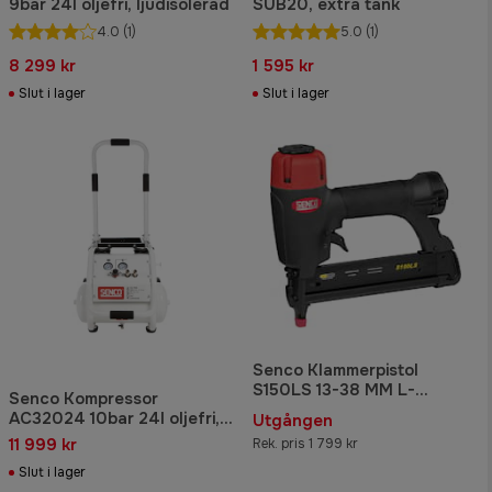
9bar 24l oljefri, ljudisolerad
SUB20, extra tank
4.0
(1)
5.0
(1)
8 299 kr
1 595 kr
Slut i lager
Slut i lager
Senco Klammerpistol
S150LS 13-38 MM L-
Senco Kompressor
klammer
AC32024 10bar 24l oljefri,
Utgången
ljudisolerad
11 999 kr
Rek. pris 1 799 kr
Slut i lager