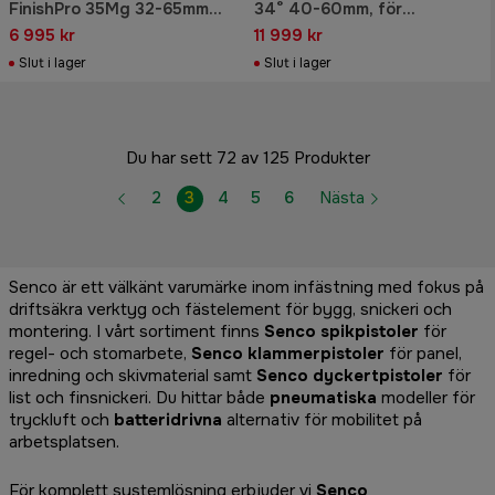
FinishPro 35Mg 32-65mm
34° 40-60mm, för
1,8mm DA-dyckert
ankarspik
6 995 kr
11 999 kr
Slut i lager
Slut i lager
Du har sett 72 av 125 Produkter
2
3
4
5
6
Nästa
Senco är ett välkänt varumärke inom infästning med fokus på
driftsäkra verktyg och fästelement för bygg, snickeri och
montering. I vårt sortiment finns
Senco spikpistoler
för
regel- och stomarbete,
Senco klammerpistoler
för panel,
inredning och skivmaterial samt
Senco dyckertpistoler
för
list och finsnickeri. Du hittar både
pneumatiska
modeller för
tryckluft och
batteridrivna
alternativ för mobilitet på
arbetsplatsen.
För komplett systemlösning erbjuder vi
Senco