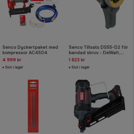
Senco Dyckertpaket med
Senco Tillsats DS55-D2 för
kompressor AC4504
bandad skruv - DeWalt,
batteridrivna
4 999 kr
1 623 kr
Slut i lager
Slut i lager