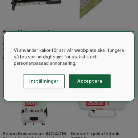
Senco Klammerpistol
SFW05-AT 6-16mm AT-
Senco 1,8mm dyckert rostfri
klammer
A2 34°
1 525 kr
61 kr
Rek. pris 1 599 kr
Vi använder kakor för att vår webbplats skall fungera
så bra som möjligt samt för statistik och
Slut i lager
Slut i lager
personanpassad annonsering.
Inställningar
Acceptera
Senco Kompressor AC24016
Senco Tryckluftstank