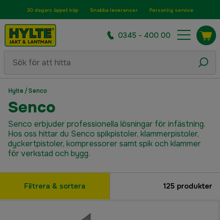
30 dagars öppet köp
Snabba leveranser
Personlig service
0345 - 400 00
Hylte
/
Senco
Senco
Senco erbjuder professionella lösningar för infästning.
Hos oss hittar du Senco spikpistoler, klammerpistoler,
dyckertpistoler, kompressorer samt spik och klammer
för verkstad och bygg.
Filtrera & sortera
125
produkter