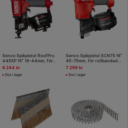
Senco Spikpistol RoofPro
Senco Spikpistol SCN75 16°
445XP 16° 19-44mm, för
45-75mm, för rullbandad
rullbandad takpappspik
spik
6 244 kr
7 299 kr
Slut i lager
Slut i lager