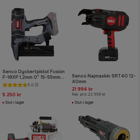
Senco Dyckertpistol Fusion
Senco Najmaskin SRT40 12-
F-18XP 1,2mm 0° 15-55mm
40mm
utan batteri & laddare
5.0
(1)
21 994 kr
5 250 kr
Rek. pris 22 999 kr
Slut i lager
Slut i lager