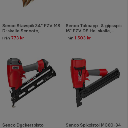
Senco Stavspik 34° FZV MS
Senco Takpapp- & gipsspik
D-skalle Sencote,
16° FZV DS Hel skalle,
tätbandad
wirebandad
773 kr
1 503 kr
Från
Från
Senco Dyckertpistol
Senco Spikpistol MC60-34