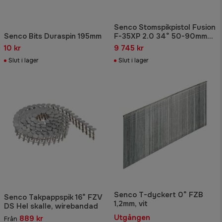
Senco Stomspikpistol Fusion
Senco Bits Duraspin 195mm
F-35XP 2.0 34° 50-90mm
inkl 2-pack batterier
10 kr
9 745 kr
Slut i lager
Slut i lager
Senco T-dyckert 0° FZB
Senco Takpappspik 16° FZV
1,2mm, vit
DS Hel skalle, wirebandad
Utgången
889 kr
Från