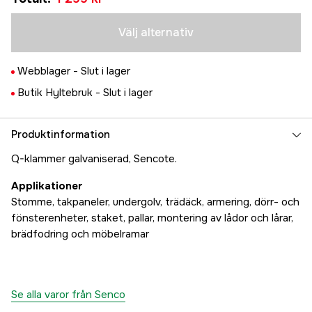
44 x 11,2 mm | 5000-pack
Tillfälligt slut
1 599 kr
Välj alternativ
51 x 11,2 mm | 5000-pack
Tillfälligt slut
1 699 kr
Webblager -
Slut i lager
64 x 11,2 mm | 5000-pack
Tillfälligt slut
Butik Hyltebruk -
Slut i lager
2 099 kr
Produktinformation
Q-klammer galvaniserad, Sencote.
Applikationer
Stomme, takpaneler, undergolv, trädäck, armering, dörr- och
fönsterenheter, staket, pallar, montering av lådor och lårar,
brädfodring och möbelramar
Se alla varor från Senco