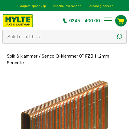
30 dagars öppet köp
Snabba leveranser
Personlig service
0345 - 400 00
Spik & klammer
/
Senco Q-klammer 0° FZB 11,2mm
Sencote