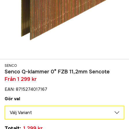
SENCO
Senco Q-klammer 0° FZB 11,2mm Sencote
Från
1 299 kr
EAN
:
8715274017167
Gör val
Välj Variant
38 x 11,2 mm | 5000-pack
Tillfälligt slut
Totalt
:
1 299 kr
1 299 kr