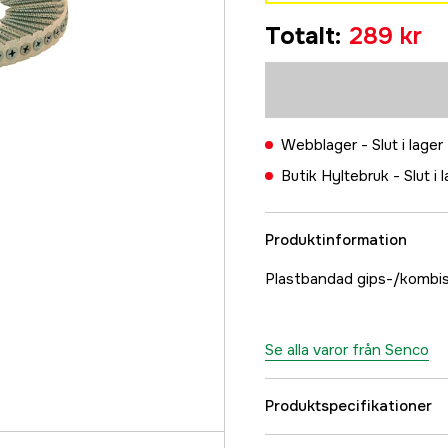
30 x 3,9 mm | 
Totalt
:
289 kr
289 kr
40 x 3,9 mm | 
329 kr
55 x 3,9 mm | 
Webblager -
Slut i lager
399 kr
Butik Hyltebruk -
Slut i 
Produktinformation
Plastbandad gips-/kombiskr
Se alla varor från Senco
Produktspecifikationer