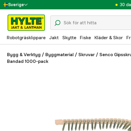
30 da
Sverige
Danmark
Suomi
Robotgräsklippare
Jakt
Skytte
Fiske
Kläder & Skor
Fr
Norge
Deutschland
Bygg & Verktyg
/
Byggmaterial
/
Skruvar
/
Senco Gipsskr
Bandad 1000-pack