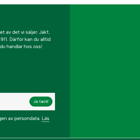
Referensnummer
Tillverkarens artikeln
 av det vi säljer. Jakt,
EAN
911. Därför kan du alltid
r du handlar hos oss!
Ja tack!
ngen av persondata.
Läs