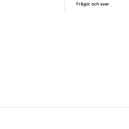
Diameter
Frågor och svar
Ytbehandling/material
Användningsmiljö
Grepptyp
Greppstorlek
Huvudform
Bandningstyp
Borrspets
Förpackningsstorlek