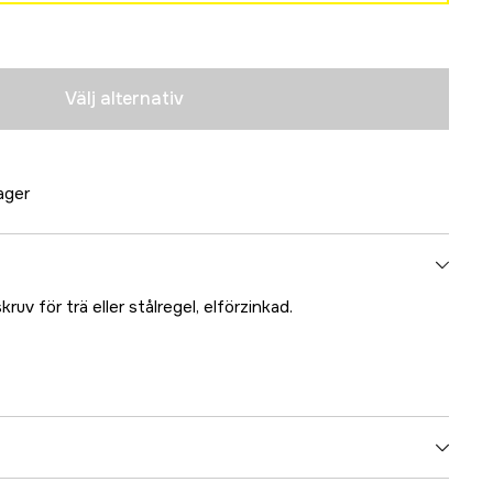
PH2 | 1000-pack
Tillfälligt slut
PH2 | 1000-pack
Tillfälligt slut
Välj alternativ
PH2 | 1000-pack
Tillfälligt slut
lager
uv för trä eller stålregel, elförzinkad.