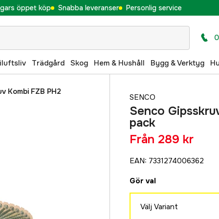
gars öppet köp
Snabba leveranser
Personlig service
0
iluftsliv
Trädgård
Skog
Hem & Hushåll
Bygg & Verktyg
H
uv Kombi FZB PH2
SENCO
Senco Gipsskru
pack
Från
289 kr
EAN
:
7331274006362
Gör val
Välj Variant