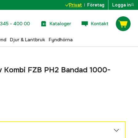
Privat
Företag
Logga in
345 - 400 00
Kataloger
Kontakt
und
Djur & Lantbruk
Fyndhörna
v Kombi FZB PH2 Bandad 1000-