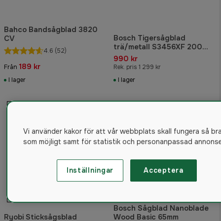
Bahco Bandsågblad 3820
Bosch Tigersågblad
CV
trä/metall S3456XF 200
4.6
(52)
mm 25-pack
990 kr
189 kr
Från
Rek. pris 1 299 kr
I lager
I lager
Vi använder kakor för att vår webbplats skall fungera så br
som möjligt samt för statistik och personanpassad annonse
Inställningar
Acceptera
Bosch Sågblad Nanoblade
Ryobi Sticksågsblad
Wood Basic 65mm