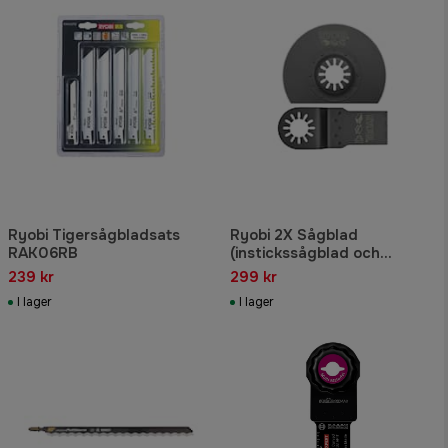
Ryobi Tigersågbladsats
Ryobi 2X Sågblad
RAK06RB
(instickssågblad och
segmentsågklinga)
239 kr
299 kr
RAK02MT
I lager
I lager