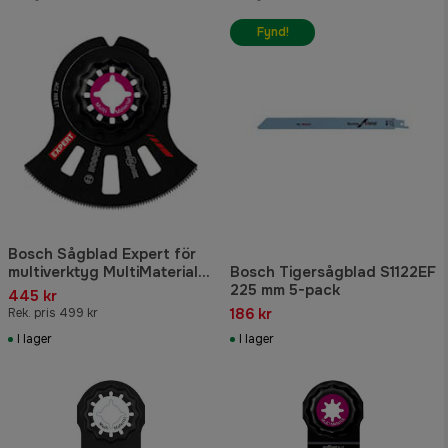
Fynd!
Bosch Sågblad Expert för
multiverktyg MultiMaterial
Bosch Tigersågblad S1122EF
Segment Blade ACZ 105 ET,
225 mm 5-pack
445 kr
1 st
186 kr
Rek. pris 499 kr
I lager
I lager