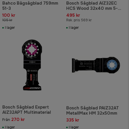
Bahco Bågsågblad 759mm
Bosch Sågblad AIZ32EC
51-3
HCS Wood 32x40 mm 5-
pack
100 kr
495 kr
105 kr
Rek. pris 569 kr
I lager
I lager
Bosch Sågblad Expert
Bosch Sågblad PAIZ32AT
AIZ32APT Multimaterial
MetallMax HM 32x50mm
270 kr
335 kr
Från
I lager
I lager