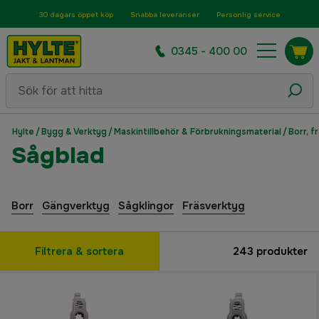
30 dagars öppet köp
Snabba leveranser
Personlig service
0345 - 400 00
Hylte
/
Bygg & Verktyg
/
Maskintillbehör & Förbrukningsmaterial
/
Borr, f
Sågblad
Borr
Gängverktyg
Sågklingor
Fräsverktyg
Filtrera & sortera
243
produkter