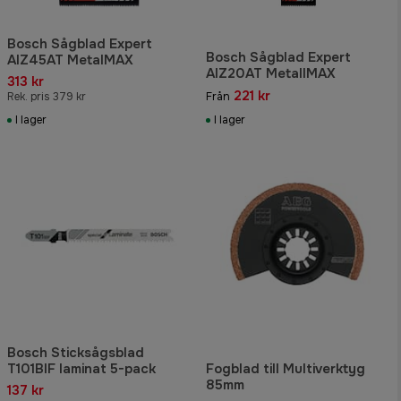
Bosch Sågblad Expert
Bosch Sågblad Expert
AIZ45AT MetalMAX
AIZ20AT MetallMAX
313 kr
221 kr
Rek. pris 379 kr
Från
I lager
I lager
Bosch Sticksågsblad
T101BIF laminat 5-pack
Fogblad till Multiverktyg
85mm
137 kr