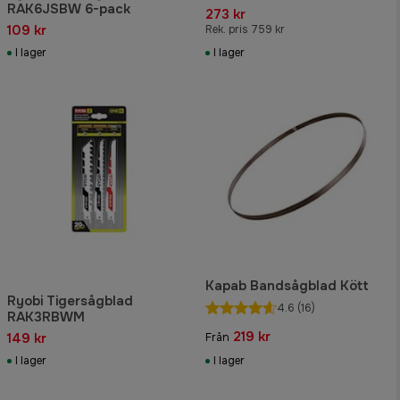
RAK6JSBW 6-pack
273 kr
109 kr
Rek. pris 759 kr
I lager
I lager
Kapab Bandsågblad Kött
Ryobi Tigersågblad
4.6
(16)
RAK3RBWM
219 kr
149 kr
Från
I lager
I lager