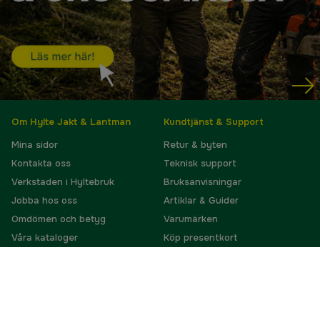
Om Hylte Jakt & Lantman
Kundtjänst & Support
Mina sidor
Retur & byten
Kontakta oss
Teknisk support
Verkstaden i Hyltebruk
Bruksanvisningar
Jobba hos oss
Artiklar & Guider
Omdömen och betyg
Varumärken
Våra kataloger
Köp presentkort
Ångra köp
Kontakta oss
Dina rättigheter
info@hylte-lantman.com
Köp- och leveransvillkor