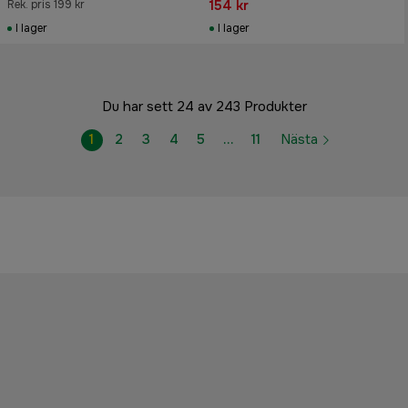
154 kr
Rek. pris 199 kr
I lager
I lager
Du har sett 24 av 243 Produkter
1
2
3
4
5
…
11
Nästa