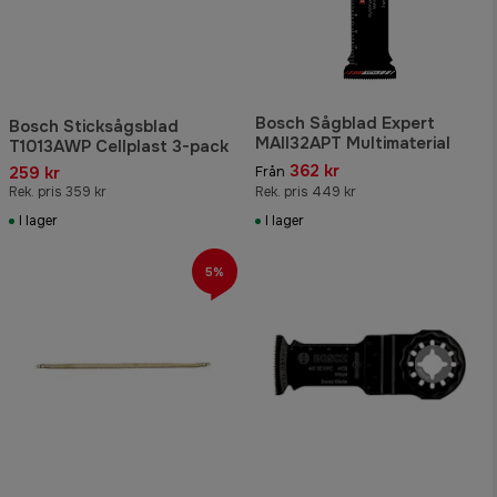
Bosch Sågblad Expert
Bosch Sticksågsblad
MAII32APT Multimaterial
T1013AWP Cellplast 3-pack
362 kr
259 kr
Från
Rek. pris 359 kr
Rek. pris 449 kr
I lager
I lager
5%