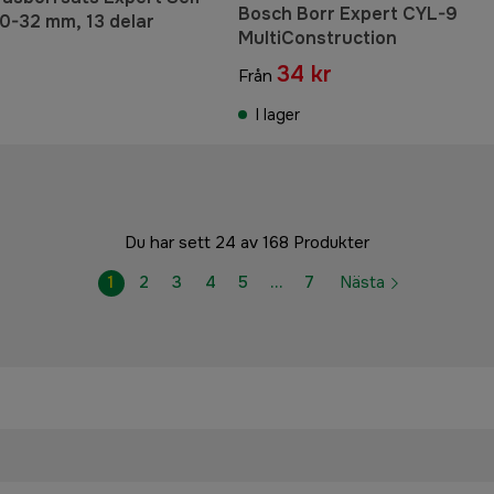
Bosch Borr Expert CYL-9
0-32 mm, 13 delar
MultiConstruction
34 kr
Från
I lager
Du har sett 24 av 168 Produkter
1
2
3
4
5
…
7
Nästa