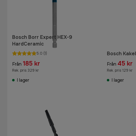
Bosch Borr Expert HEX-9
HardCeramic
Bosch Kake
5.0
(1)
185 kr
45 kr
Från
Från
Rek. pris 329 kr
Rek. pris 129 kr
I lager
I lager