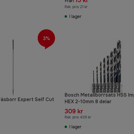
15 kr
Från
Rek. pris 21 kr
I lager
3%
Bosch Metallborrsats HSS Im
räsborr Expert Self Cut
HEX 2-10mm 8 delar
309 kr
Rek. pris 439 kr
I lager