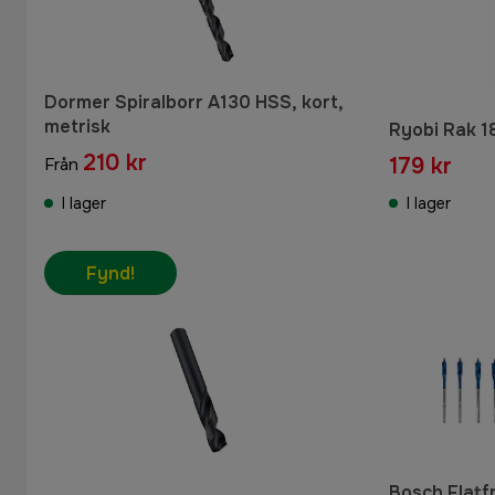
Dormer Spiralborr A130 HSS, kort,
metrisk
Ryobi Rak 1
210 kr
179 kr
Från
I lager
I lager
Fynd!
Bosch Flatf