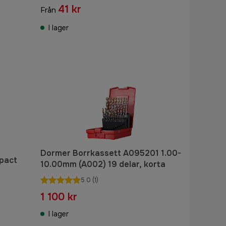
41 kr
Från
I lager
Dormer Borrkassett A095201 1.00-
pact
10.00mm (A002) 19 delar, korta
5.0
(1)
1 100 kr
I lager