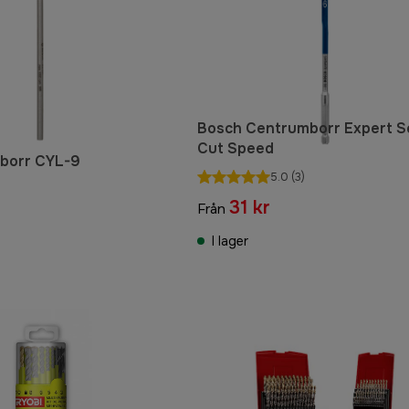
Bosch Centrumborr Expert S
Cut Speed
lborr CYL-9
5.0
(3)
31 kr
Från
I lager