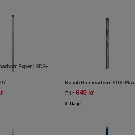
arborr Expert SDS-
Bosch Hammarborr SDS-Max
0
(3)
kr
649 kr
Från
I lager