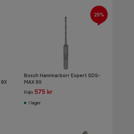
25%
Bosch Hammarborr Expert SDS-
 8X
MAX 8X
575 kr
Från
I lager