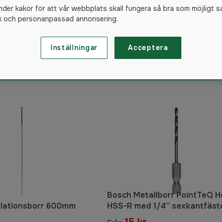
nder kakor för att vår webbplats skall fungera så bra som möjligt s
ik och personanpassad annonsering.
Inställningar
Acceptera
168
produkter
Bosch Metallborr PointTeQ H
llationsborr 600mm
HSS-R med 1/4'' sexkantfäst