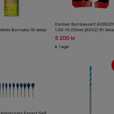
Dormer Borrkassett A09520
8dmix Borrsats 18-delar
1.00-10.00mm (A002) 91 dela
korta
5 200 kr
I lager
räsborrsats Expert Self