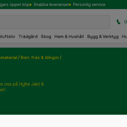
gars öppet köp
Snabba leveranser
Personlig service
0
iluftsliv
Trädgård
Skog
Hem & Hushåll
Bygg & Verktyg
H
smaterial
/
Borr, fräs & klingor
/
Borr
os oss på Hylte Jakt &
er!