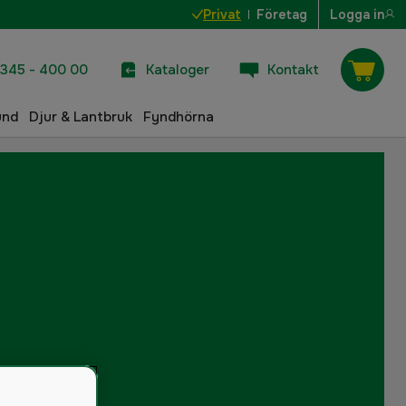
Privat
Företag
Logga in
345 - 400 00
Kataloger
Kontakt
und
Djur & Lantbruk
Fyndhörna