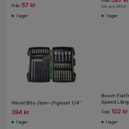
367 kr
Från
57 kr
Från
Rek. pris 399 kr
I lager
I lager
Bosch Flatf
Speed Lång
Hikoki Bits-/borr-/hylsset 1/4''
102 kr
394 kr
Från
I lager
I lager