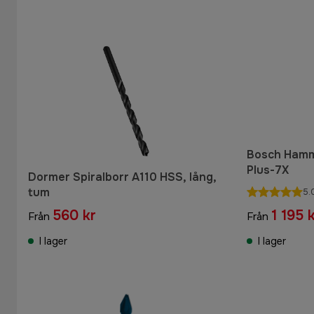
Bosch Hamm
Plus-7X
Dormer Spiralborr A110 HSS, lång,
tum
5.
560 kr
1 195 
Från
Från
I lager
I lager