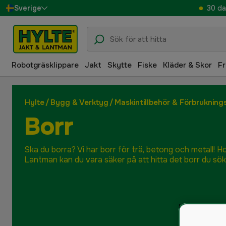
30 da
Sverige
Danmark
Suomi
Robotgräsklippare
Jakt
Skytte
Fiske
Kläder & Skor
Fr
Norge
Deutschland
Hylte
/
Bygg & Verktyg
/
Maskintillbehör & Förbrukning
Borr
Ska du borra? Vi har borr för trä, betong och metall! H
Lantman kan du vara säker på att hitta det borr du sök