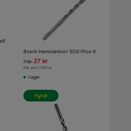
elf
Bosch Hammarborr SDS-Plus-5
27 kr
Från
Rek. pris 1 099 kr
I lager
Fynd!