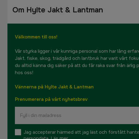
Om Hylte Jakt & Lantman
Välkommen till oss!
Vår styrka ligger i vår kunniga personal som har lång erfare
Jakt, fiske, skog, trädgård och lantbruk har varit vårt fok
du alltid känna dig säker på att du får raka svar från ärlig
hos oss!
Vännerna på Hylte Jakt & Lantman
Prenumerera på vårt nyhetsbrev
Jag accepterar härmed att jag läst och förstått hant
persondata.
Läs mer