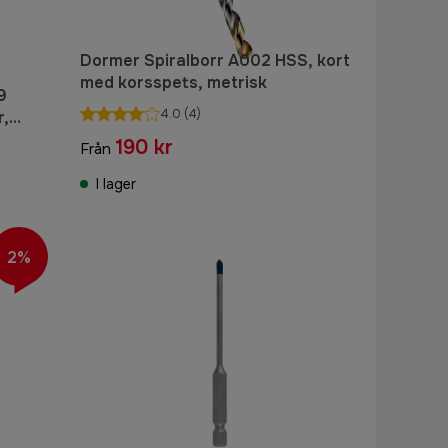
Dormer Spiralborr A002 HSS, kort
med korsspets, metrisk
9
4.0
(4)
r,
190 kr
Från
I lager
2%