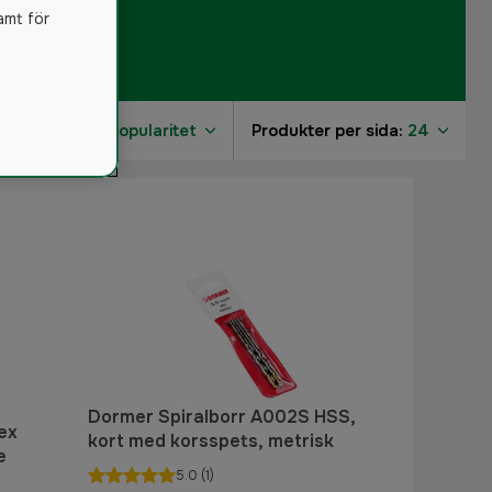
amt för
Sortera på:
Popularitet
Produkter per sida:
24
6
Dormer Spiralborr A002S HSS,
ex
kort med korsspets, metrisk
e
5.0
(1)