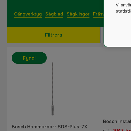
Vi anvä
statist
Gängverktyg
Sågblad
Sågklingor
Fräsverktyg
Filtrera
Fynd!
Bosch Insta
Bosch Hammarborr SDS-Plus-7X