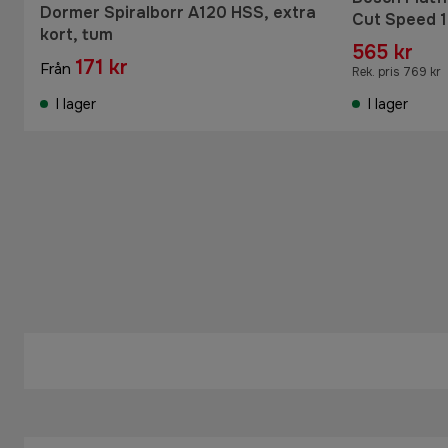
Dormer Spiralborr A120 HSS, extra
Cut Speed 1
kort, tum
565 kr
171 kr
Från
Rek. pris 769 kr
I lager
I lager