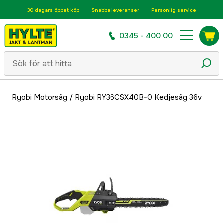
30 dagars öppet köp
Snabba leveranser
Personlig service
0345 - 400 00
Ryobi Motorsåg
/
Ryobi RY36CSX40B-0 Kedjesåg 36v