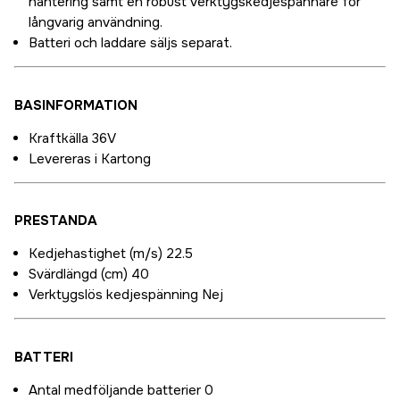
hantering samt en robust verktygskedjespännare för
långvarig användning.
Batteri och laddare säljs separat.
BASINFORMATION
Kraftkälla 36V
Levereras i Kartong
PRESTANDA
Kedjehastighet (m/s) 22.5
Svärdlängd (cm) 40
Verktygslös kedjespänning Nej
BATTERI
Antal medföljande batterier 0