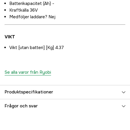
Batterikapacitet (Ah) -
Kraftkälla 36V
Medföljer laddare? Nej
VIKT
Vikt [utan batteri] [Kg] 4.37
Se alla varor från Ryobi
Produktspecifikationer
Drivkälla
Batteri
Frågor och svar
Referensnummer
3000017808
Tillverkarens artikelnummer
5133004898