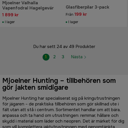
Mjoelner Valhalla
Glasfiberpilar 3-pack
Vapenfodral Hagelgevär
199 kr
1 899 kr
Från
I lager
I lager
Du har sett 24 av 49 Produkter
1
2
3
Nästa
Mjoelner Hunting – tillbehören som
gör jakten smidigare
Mjoelner Hunting har specialiserat sig på kringutrustningen
för jägaren – de praktiska tillbehören som gör skillnad ute i
fält utan att stå i centrum. Sortimentet handlar om att bära,
anpassa och ta hand om utrustningen: remmar, hållare och
skydd i material som läder och neopren. Det är märket för dig
som vill komplettera jaktutrustningen med genomtänkta