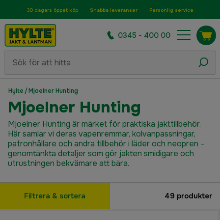
30 dagars öppet köp
Snabba leveranser
Personlig service
0345 - 400 00
Hylte
/
Mjoelner Hunting
Mjoelner Hunting
Mjoelner Hunting är märket för praktiska jakttillbehör.
Här samlar vi deras vapenremmar, kolvanpassningar,
patronhållare och andra tillbehör i läder och neopren –
genomtänkta detaljer som gör jakten smidigare och
utrustningen bekvämare att bära.
Filtrera & sortera
49
produkter