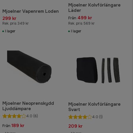
Mjoelner Kolvförlängare
Läder
Mjoelner Vapenrem Loden
499 kr
299 kr
Från
Rek. pris 349 kr
Rek. pris 569 kr
I lager
I lager
Mjoelner Neoprenskydd
Mjoelner Kolvförlängare
Ljuddämpare
Svart
4.0
(6)
4.0
(1)
189 kr
209 kr
Från