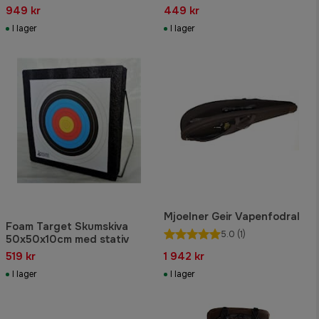
949 kr
449 kr
I lager
I lager
Mjoelner Geir Vapenfodral
Foam Target Skumskiva
5.0
(1)
50x50x10cm med stativ
519 kr
1 942 kr
I lager
I lager