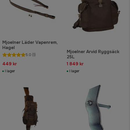
Mjoelner Läder Vapenrem,
Hagel
Mjoelner Arvid Ryggsäck
5.0
(1)
25L
449 kr
1 849 kr
I lager
I lager