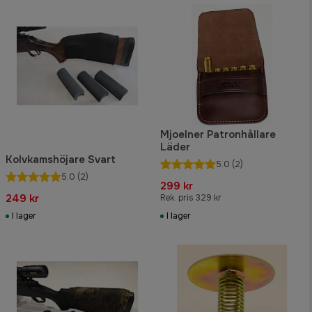
Mjoelner Patronhållare
Läder
Kolvkamshöjare Svart
5.0
(2)
5.0
(2)
299 kr
249 kr
Rek. pris 329 kr
I lager
I lager