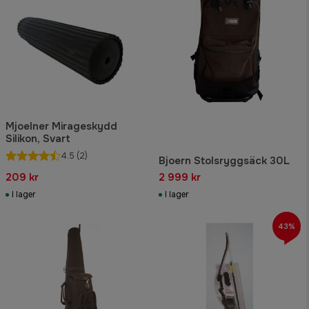
Mjoelner Mirageskydd
Silikon, Svart
4.5
(2)
Bjoern Stolsryggsäck 30L
209 kr
2 999 kr
I lager
I lager
43%