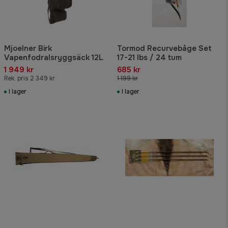
Mjoelner Birk
Tormod Recurvebåge Set
Vapenfodralsryggsäck 12L
17-21 lbs / 24 tum
1 949 kr
685 kr
Rek. pris 2 349 kr
1 199 kr
I lager
I lager