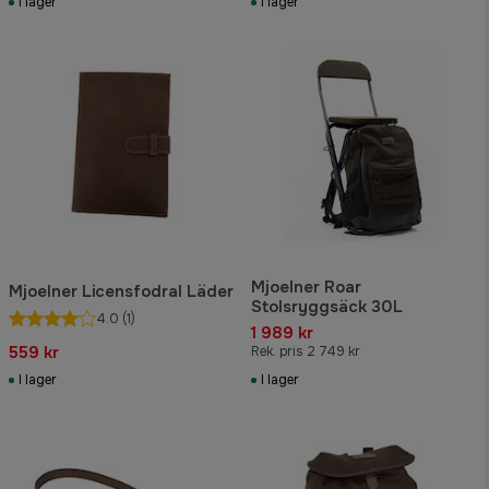
I lager
I lager
Mjoelner Roar
Mjoelner Licensfodral Läder
Stolsryggsäck 30L
4.0
(1)
1 989 kr
559 kr
Rek. pris 2 749 kr
I lager
I lager