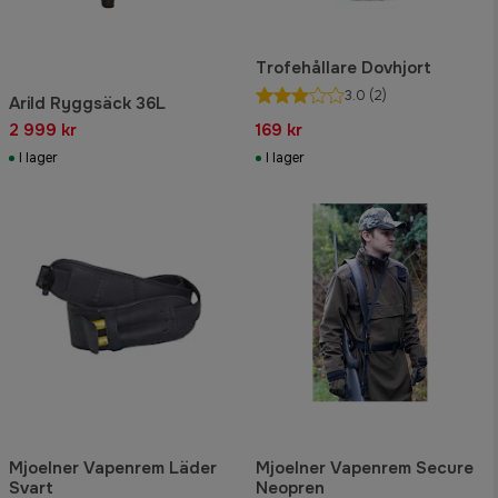
Trofehållare Dovhjort
3.0
(2)
Arild Ryggsäck 36L
2 999 kr
169 kr
I lager
I lager
Mjoelner Vapenrem Läder
Mjoelner Vapenrem Secure
Svart
Neopren