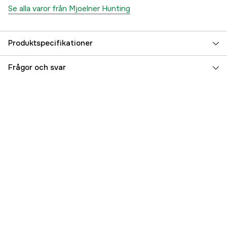
Se alla varor från Mjoelner Hunting
Produktspecifikationer
Referensnummer
3000028644
Frågor och svar
Tillverkarens artikelnummer
10205262605
EAN
5714414020268