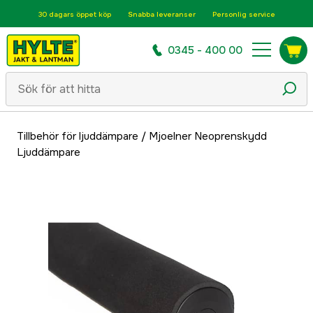
30 dagars öppet köp
Snabba leveranser
Personlig service
0345 - 400 00
Tillbehör för ljuddämpare
/
Mjoelner Neoprenskydd
Ljuddämpare