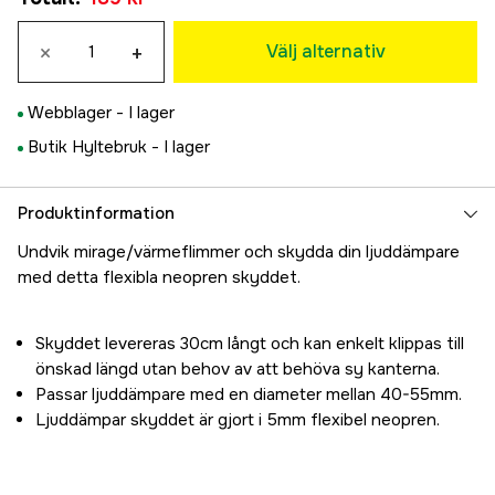
Camo/Blaze
×
+
189 kr
Välj alternativ
Camo
249 kr
Webblager -
I lager
Butik Hyltebruk -
I lager
Produktinformation
Undvik mirage/värmeflimmer och skydda din ljuddämpare
med detta flexibla neopren skyddet.
Skyddet levereras 30cm långt och kan enkelt klippas till
önskad längd utan behov av att behöva sy kanterna.
Passar ljuddämpare med en diameter mellan 40-55mm.
Ljuddämpar skyddet är gjort i 5mm flexibel neopren.