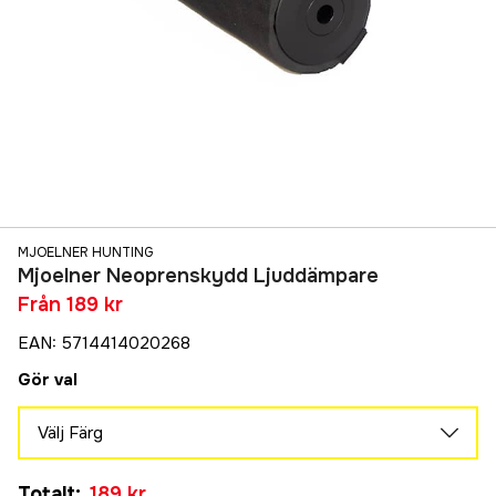
MJOELNER HUNTING
Mjoelner Neoprenskydd Ljuddämpare
Från
189 kr
EAN
:
5714414020268
Gör val
Välj Färg
Svart
Totalt
:
189 kr
249 kr