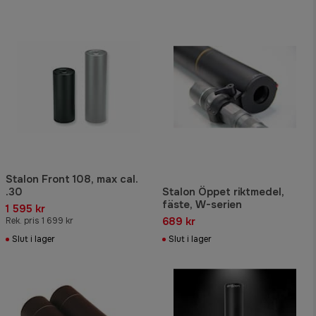
Stalon Front 108, max cal.
.30
Stalon Öppet riktmedel,
fäste, W-serien
1 595 kr
689 kr
Rek. pris 1 699 kr
Slut i lager
Slut i lager