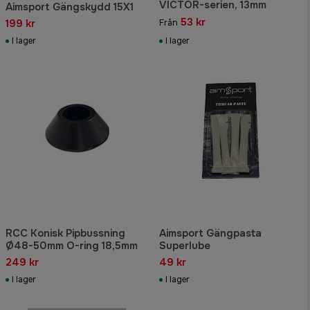
VICTOR-serien, 13mm
Aimsport Gängskydd 15X1
53 kr
199 kr
Från
I lager
I lager
RCC Konisk Pipbussning
Aimsport Gängpasta
Ø48-50mm O-ring 18,5mm
Superlube
249 kr
49 kr
I lager
I lager