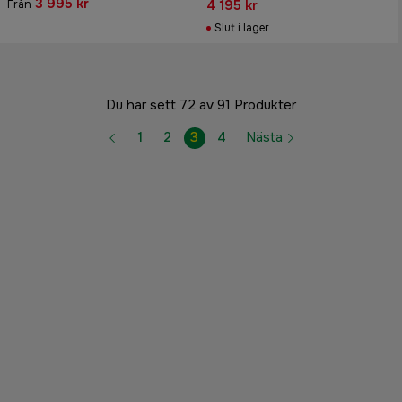
3 995 kr
4 195 kr
Från
Slut i lager
Du har sett 72 av 91 Produkter
1
2
3
4
Nästa