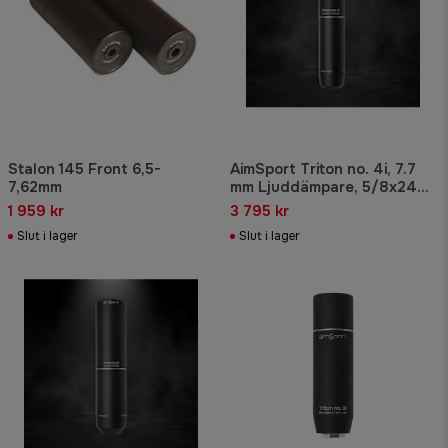
Stalon 145 Front 6,5-
AimSport Triton no. 4i, 7.7
7,62mm
mm Ljuddämpare, 5/8x24
UNEF
1 959 kr
3 795 kr
Slut i lager
Slut i lager