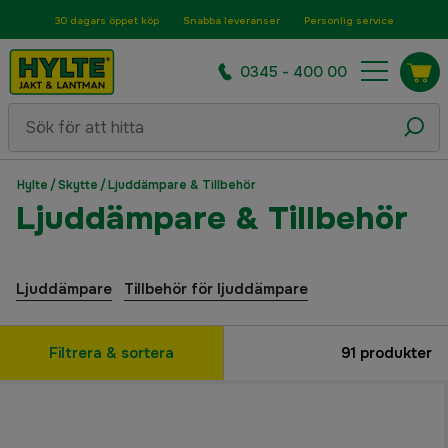
30 dagars öppet köp
Snabba leveranser
Personlig service
0345 - 400 00
Hylte
/
Skytte
/
Ljuddämpare & Tillbehör
Ljuddämpare & Tillbehör
Ljuddämpare
Tillbehör för ljuddämpare
Filtrera & sortera
91
produkter