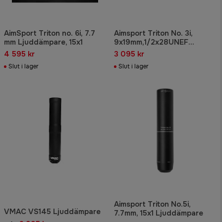
AimSport Triton no. 6i, 7.7
Aimsport Triton No. 3i,
mm Ljuddämpare, 15x1
9x19mm,1/2x28UNEF
Ljuddämpare
4 595 kr
3 095 kr
Slut i lager
Slut i lager
Aimsport Triton No.5i,
VMAC VS145 Ljuddämpare
7.7mm, 15x1 Ljuddämpare