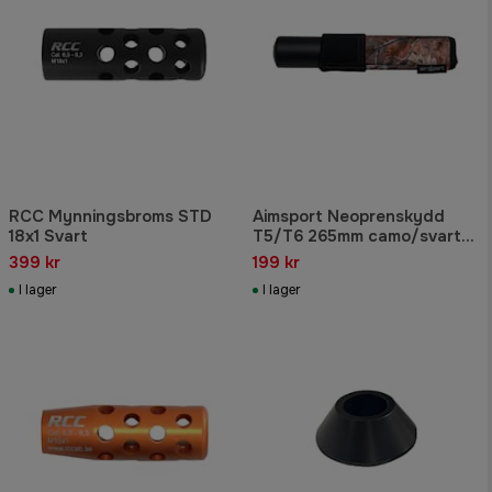
RCC Mynningsbroms STD
Aimsport Neoprenskydd
18x1 Svart
T5/T6 265mm camo/svart
50-55mm
399 kr
199 kr
I lager
I lager