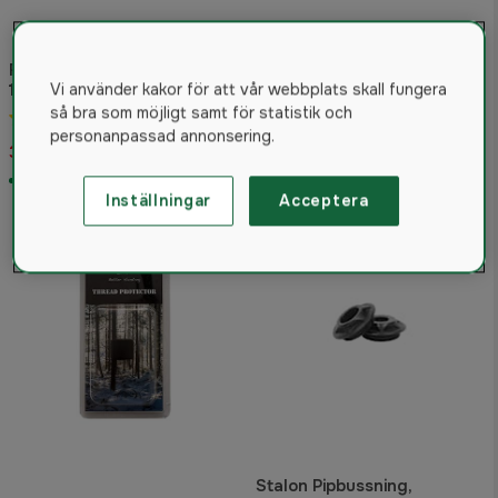
RCC Mynningsbroms STD
15X1
Vi använder kakor för att vår webbplats skall fungera
RCC Konisk Pipbussning
så bra som möjligt samt för statistik och
5.0
(2)
Ø48-50mm Gänga 18,5mm
personanpassad annonsering.
395 kr
249 kr
I lager
I lager
Inställningar
Acceptera
Fynd!
Stalon Pipbussning,