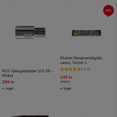
18%
Stalon Neoprenskydd,
camo, Victor L
5.0
(1)
RCC Gängadapter 1/2-28 -
M14x1
245 kr
299 kr
299 kr
I lager
I lager