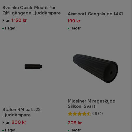
Svemko Quick-Mount för
QM-gängade Ljuddämpare
Aimsport Gängskydd 14X1
1 150 kr
199 kr
Från
I lager
I lager
Mjoelner Mirageskydd
Silikon, Svart
Stalon RM cal. .22
4.5
(2)
Ljuddämpare
800 kr
209 kr
Från
I lager
I lager