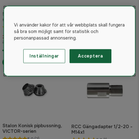
Stalon öppet riktmedel X-
serien
Vi använder kakor för att vår webbplats skall fungera
5.0
(1)
RCC Mynningsbroms STD
så bra som möjligt samt för statistik och
15x1 Svart
375 kr
personanpassad annonsering.
395 kr
399 kr
I lager
I lager
Inställningar
Acceptera
Fynd!
Stalon Konisk pipbussning,
RCC Gängadapter 1/2-20 -
VICTOR-serien
M14x1
5.0
(2)