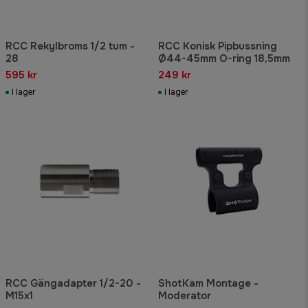
RCC Rekylbroms 1/2 tum -
RCC Konisk Pipbussning
28
Ø44-45mm O-ring 18,5mm
595 kr
249 kr
I lager
I lager
RCC Gängadapter 1/2-20 -
ShotKam Montage -
M15x1
Moderator