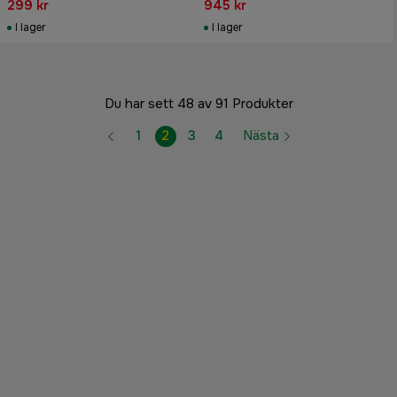
299 kr
945 kr
I lager
I lager
Du har sett 48 av 91 Produkter
1
2
3
4
Nästa