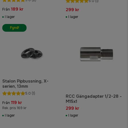
5.0
(1)
189 kr
299 kr
Från
I lager
I lager
Fynd!
Stalon Pipbussning, X-
serien, 13mm
5.0
(1)
RCC Gängadapter 1/2-28 -
M15x1
119 kr
Från
299 kr
Rek. pris 169 kr
I lager
I lager