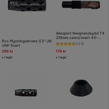
Aimsport Neoprenskydd T4
235mm camo/svart 40-
Rcc Mynningsbroms 1/2"-28
45mm
5.0
(1)
UNF Svart
395 kr
179 kr
I lager
I lager