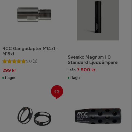
RCC Gängadapter M14x1 -
M15x1
Svemko Magnum 1.0
5.0
(2)
Standard Ljuddämpare
7 900 kr
299 kr
Från
I lager
I lager
6%