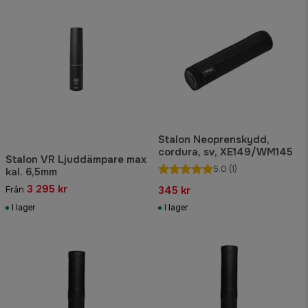
Stalon Neoprenskydd,
cordura, sv, XE149/WM145
Stalon VR Ljuddämpare max
5.0
(1)
kal. 6,5mm
3 295 kr
345 kr
Från
I lager
I lager