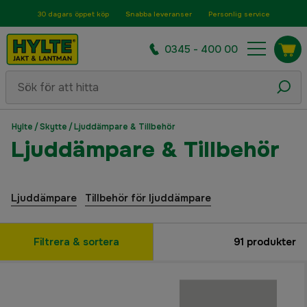
30 dagars öppet köp
Snabba leveranser
Personlig service
0345 - 400 00
Hylte
/
Skytte
/
Ljuddämpare & Tillbehör
Ljuddämpare & Tillbehör
Ljuddämpare
Tillbehör för ljuddämpare
Filtrera & sortera
91
produkter