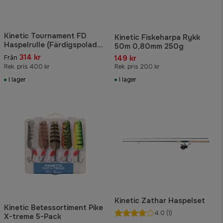
Kinetic Tournament FD
Kinetic Fiskeharpa Rykk
Haspelrulle (Färdigspolad
50m 0,80mm 250g
flätlina)
314 kr
149 kr
Från
Rek. pris 400 kr
Rek. pris 200 kr
I lager
I lager
Kinetic Zathar Haspelset
Kinetic Betessortiment Pike
4.0
(1)
X-treme 5-Pack