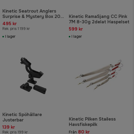
Kinetic Seatrout Anglers
Surprise & Mystery Box 20-
Kinetic RamaSjang CC Pink
pack
7´M 8-30g 2delat Haspelset
495 kr
599 kr
Rek. pris 1 199 kr
I lager
I lager
Kinetic Spöhållare
Kinetic Pilken Stailess
Justerbar
Havsfiskepilk
139 kr
80 kr
Rek. pris 199 kr
Från