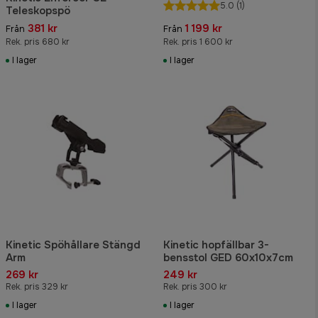
5.0
(1)
Teleskopspö
381 kr
1 199 kr
Från
Från
Rek. pris 680 kr
Rek. pris 1 600 kr
I lager
I lager
Kinetic Spöhållare Stängd
Kinetic hopfällbar 3-
Arm
bensstol GED 60x10x7cm
269 kr
249 kr
Rek. pris 329 kr
Rek. pris 300 kr
I lager
I lager