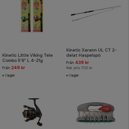
Kinetic Xarann UL CT 2-
Kinetic Little Viking Tele
delat Haspelspö
Combo 5'6" L 4-21g
439 kr
Från
249 kr
Från
Rek. pris 700 kr
I lager
I lager