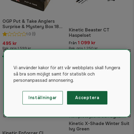
OGP Put & Take Anglers
Surprise & Mystery Box 18-
Kinetic Beaster CT
pack
1.0
(1)
Haspelset
1 099 kr
495 kr
Från
Rek. pris 1 599 kr
Rek. pris 1 250 kr
I lager
I lager
Vi använder kakor för att vår webbplats skall fungera
så bra som möjligt samt för statistik och
personanpassad annonsering.
Inställningar
Acceptera
Komplett jacka och byxa
Kinetic X-Shade Winter Suit
Ivy Green
Kinetic Enforcer CL