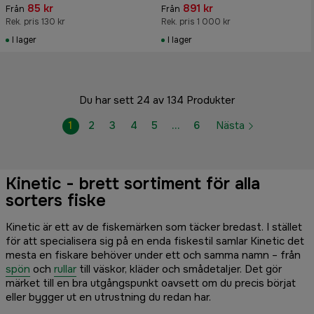
85 kr
891 kr
Från
Från
Rek. pris 130 kr
Rek. pris 1 000 kr
I lager
I lager
Du har sett 24 av 134 Produkter
1
2
3
4
5
…
6
Nästa
Kinetic - brett sortiment för alla
sorters fiske
Kinetic är ett av de fiskemärken som täcker bredast. I stället
för att specialisera sig på en enda fiskestil samlar Kinetic det
mesta en fiskare behöver under ett och samma namn – från
spön
och
rullar
till väskor, kläder och smådetaljer. Det gör
märket till en bra utgångspunkt oavsett om du precis börjat
eller bygger ut en utrustning du redan har.