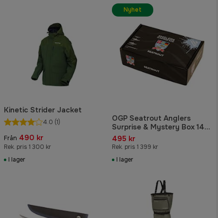
Nyhet
Kinetic Strider Jacket
OGP Seatrout Anglers
4.0
(1)
Surprise & Mystery Box 14-
pack
490 kr
495 kr
Från
Rek. pris 1 300 kr
Rek. pris 1 399 kr
I lager
I lager