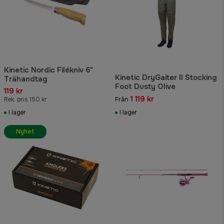
Kinetic Nordic Filékniv 6"
Kinetic DryGaiter ll Stocking
Trähandtag
Foot Dusty Olive
119 kr
1 119 kr
Rek. pris 150 kr
Från
I lager
I lager
Nyhet