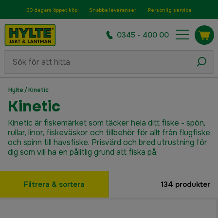
30 dagars öppet köp
Snabba leveranser
Personlig service
0345 - 400 00
Hylte
/
Kinetic
Kinetic
Kinetic är fiskemärket som täcker hela ditt fiske - spön,
rullar, linor, fiskeväskor och tillbehör för allt från flugfiske
och spinn till havsfiske. Prisvärd och bred utrustning för
dig som vill ha en pålitlig grund att fiska på.
Filtrera & sortera
134
produkter