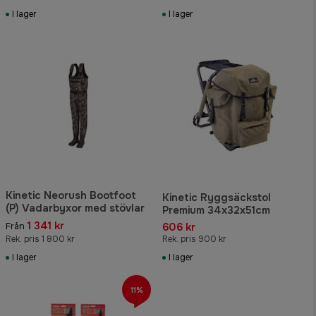
I lager
I lager
Kinetic Neorush Bootfoot
Kinetic Ryggsäckstol
(P) Vadarbyxor med stövlar
Premium 34x32x51cm
1 341 kr
606 kr
Från
Rek. pris 1 800 kr
Rek. pris 900 kr
I lager
I lager
11%