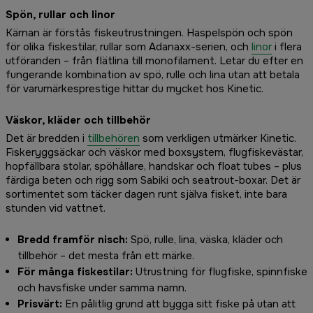
Spön, rullar och linor
Kärnan är förstås fiskeutrustningen. Haspelspön och spön
för olika fiskestilar, rullar som Adanaxx-serien, och
linor
i flera
utföranden – från flätlina till monofilament. Letar du efter en
fungerande kombination av spö, rulle och lina utan att betala
för varumärkesprestige hittar du mycket hos Kinetic.
Väskor, kläder och tillbehör
Det är bredden i
tillbehören
som verkligen utmärker Kinetic.
Fiskeryggsäckar och väskor med boxsystem, flugfiskevästar,
hopfällbara stolar, spöhållare, handskar och float tubes – plus
färdiga beten och rigg som Sabiki och seatrout-boxar. Det är
sortimentet som täcker dagen runt själva fisket, inte bara
stunden vid vattnet.
Bredd framför nisch:
Spö, rulle, lina, väska, kläder och
tillbehör – det mesta från ett märke.
För många fiskestilar:
Utrustning för flugfiske, spinnfiske
och havsfiske under samma namn.
Prisvärt:
En pålitlig grund att bygga sitt fiske på utan att