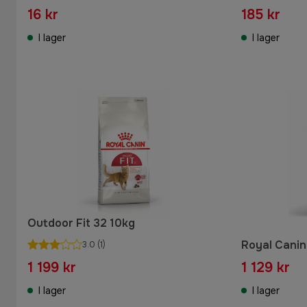
16 kr
185 kr
I lager
I lager
Outdoor Fit 32 10kg
Royal Canin
3.0
(1)
1 199 kr
1 129 kr
I lager
I lager