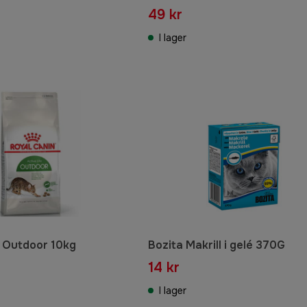
49 kr
I lager
 Outdoor 10kg
Bozita Makrill i gelé 370G
14 kr
I lager