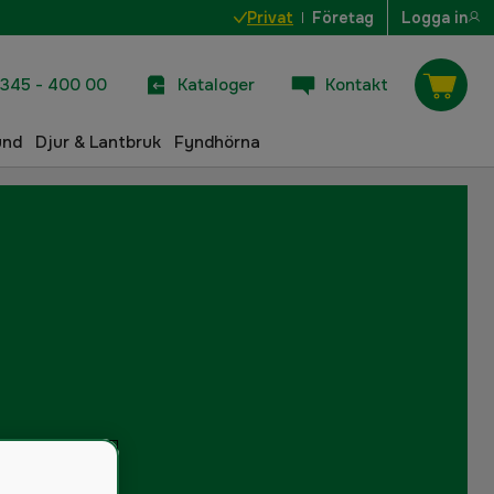
Privat
Företag
Logga in
345 - 400 00
Kataloger
Kontakt
und
Djur & Lantbruk
Fyndhörna