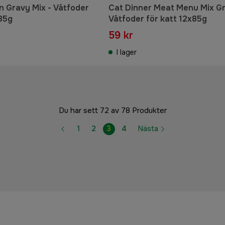
in Gravy Mix - Våtfoder
Cat Dinner Meat Menu Mix Gr
x85g
Våtfoder för katt 12x85g
59 kr
I lager
Du har sett 72 av 78 Produkter
1
2
3
4
Nästa