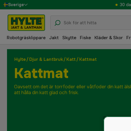
30 da
Sverige
Danmark
Suomi
Robotgräsklippare
Jakt
Skytte
Fiske
Kläder & Skor
Fr
Norge
Deutschland
Hylte
/
Djur & Lantbruk
/
Katt
/
Kattmat
Kattmat
Oavsett om det är torrfoder eller våtfoder din katt äls
att hålla din katt glad och frisk.