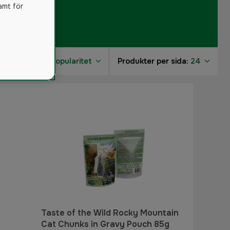
amt för
Sortera på:
Popularitet
Produkter per sida:
24
1
Taste of the Wild Rocky Mountain
Cat Chunks in Gravy Pouch 85g