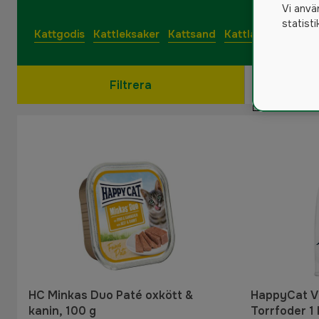
Vi anvä
statist
Kattgodis
Kattleksaker
Kattsand
Kattlåda
Filtrera
HC Minkas Duo Paté oxkött &
HappyCat VE
kanin, 100 g
Torrfoder 1 