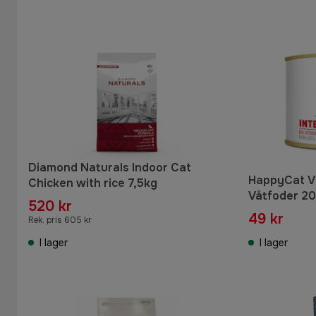
Diamond Naturals Indoor Cat
HappyCat VE
Chicken with rice 7,5kg
Våtfoder 20
520 kr
49 kr
Rek. pris 605 kr
I lager
I lager