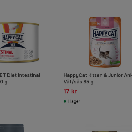
T Diet Intestinal
HappyCat Kitten & Junior An
0 g
Våt/sås 85 g
17 kr
I lager