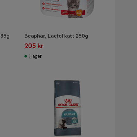
 85g
Beaphar, Lactol katt 250g
205 kr
I lager