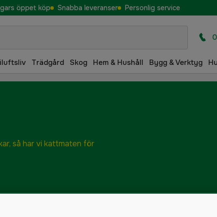
gars öppet köp
Snabba leveranser
Personlig service
0
iluftsliv
Trädgård
Skog
Hem & Hushåll
Bygg & Verktyg
H
kar, så har vi kattmaten för