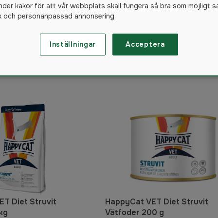
nder kakor för att vår webbplats skall fungera så bra som möjligt s
ik och personanpassad annonsering.
Inställningar
Acceptera
78
produkter
T Diet Struvit
HappyCat VET Diet Struvit
kg
Våtfoder 200 g