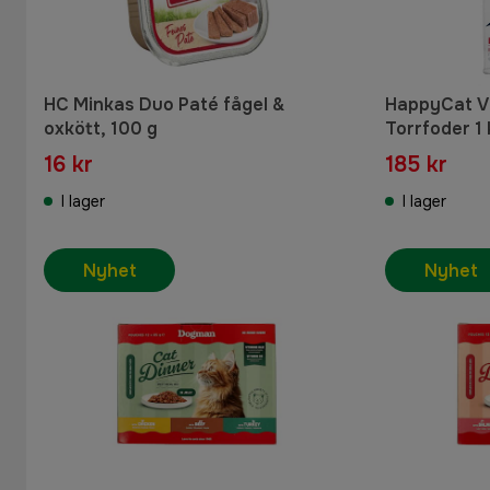
HC Minkas Duo Paté fågel &
HappyCat VE
oxkött, 100 g
Torrfoder 1 
16 kr
185 kr
I lager
I lager
Nyhet
Nyhet